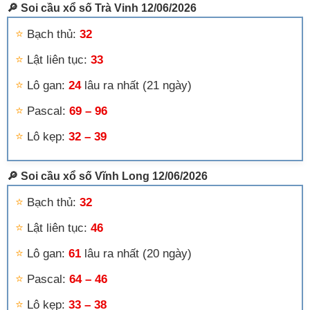
🔎 Soi cầu xổ số Trà Vinh 12/06/2026
Bạch thủ:
32
Lật liên tục:
33
Lô gan:
24
lâu ra nhất (21 ngày)
Pascal:
69 – 96
Lô kẹp:
32 – 39
🔎 Soi cầu xổ số Vĩnh Long 12/06/2026
Bạch thủ:
32
Lật liên tục:
46
Lô gan:
61
lâu ra nhất (20 ngày)
Pascal:
64 – 46
Lô kẹp:
33 – 38