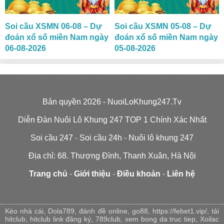
Soi cầu XSMN 06-08 – Dự
Soi cầu XSMN 05-08 – Dự
đoán xổ số miền Nam ngày
đoán xổ số miền Nam ngày
06-08-2026
05-08-2026
Bản quyền 2026 - NuoiLoKhung247.Tv
Diễn Đàn Nuôi Lô Khung 247 TOP 1 Chính Xác Nhất
Soi cầu 247
-
Soi cầu 24h
-
Nuôi lô khung 247
Địa chỉ: 68. Thượng Đình, Thanh Xuân, Hà Nội
Trang chủ
-
Giới thiệu
-
Điều khoản
-
Liên hệ
Nuoilokhung247
soi cầu 247 tv
rong bach kim 247 vip
Nuôi lô khung
Soi cầu mb minh ngọc
Soi cầu 247
Xosomienbac247
Kèo nhà cái
,
Dola789
,
đánh đề online
,
go88
,
https://febet1.vip/
,
tải
hitclub
,
hitclub link đăng ký
,
789club
,
xem bong da truc tiep
,
Xoilac