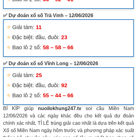
✅ Dự đoán xổ số Trà Vinh – 12/06/2026
Giải tám:
11
Đặc biệt: đầu, đuôi:
23
Bao lô 2 số:
58 – 58 – 66
✅ Dự đoán xổ số Vĩnh Long – 12/06/2026
Giải tám:
25
Đặc biệt: đầu, đuôi:
92
Bao lô 2 số:
55 – 44 – 66
BÍ KÍP giúp
nuoilokhung247.tv
soi cầu Miền Nam
12/06/2026 và các ngày khác đều cho kết quả dự đoán
chính xác nhất, TỈ LỆ trúng giải cao nhất là dựa trên kết quả
Xổ số Miền Nam ngày hôm trước và phương pháp xác suất