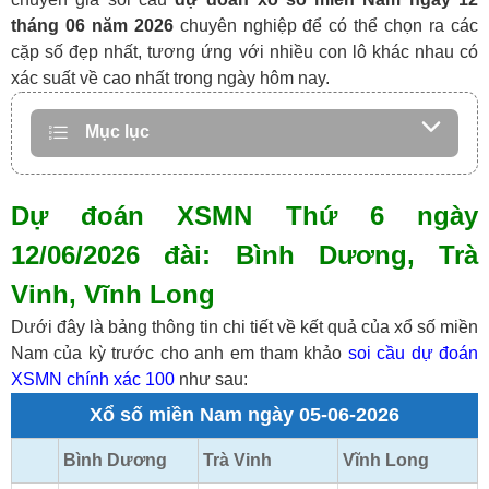
tháng 06 năm 2026
chuyên nghiệp để có thể chọn ra các
cặp số đẹp nhất, tương ứng với nhiều con lô khác nhau có
xác suất về cao nhất trong ngày hôm nay.
Mục lục
Dự đoán XSMN Thứ 6 ngày
12/06/2026 đài: Bình Dương, Trà
Vinh, Vĩnh Long
Dưới đây là bảng thông tin chi tiết về kết quả của xổ số miền
Nam của kỳ trước cho anh em tham khảo
soi cầu dự đoán
XSMN chính xác 100
như sau:
Xổ số miền Nam ngày 05-06-2026
Bình Dương
Trà Vinh
Vĩnh Long