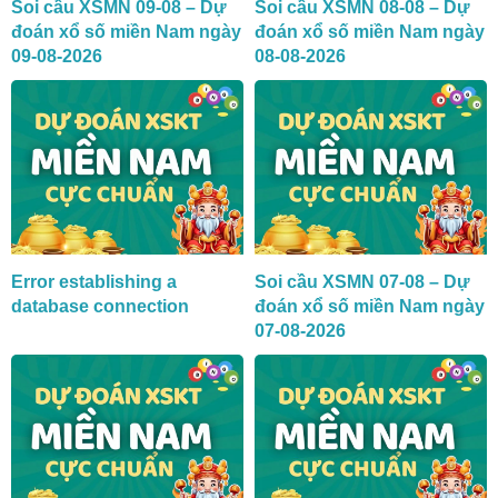
Soi cầu XSMN 09-08 – Dự
Soi cầu XSMN 08-08 – Dự
đoán xổ số miền Nam ngày
đoán xổ số miền Nam ngày
09-08-2026
08-08-2026
Error establishing a
Soi cầu XSMN 07-08 – Dự
database connection
đoán xổ số miền Nam ngày
07-08-2026