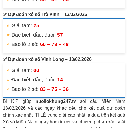
✅ Dự đoán xổ số Trà Vinh – 13/02/2026
Giải tám:
25
Đặc biệt: đầu, đuôi:
57
Bao lô 2 số:
66 – 78 – 48
✅ Dự đoán xổ số Vĩnh Long – 13/02/2026
Giải tám:
00
Đặc biệt: đầu, đuôi:
14
Bao lô 2 số:
83 – 75 – 36
BÍ KÍP giúp
nuoilokhung247.tv
soi cầu Miền Nam
13/02/2026 và các ngày khác đều cho kết quả dự đoán
chính xác nhất, TỈ LỆ trúng giải cao nhất là dựa trên kết quả
Xổ số Miền Nam ngày hôm trước và phương pháp xác suất