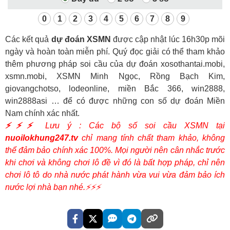
0
1
2
3
4
5
6
7
8
9
Các kết quả
dự đoán XSMN
được cập nhật lúc 16h30p mõi
ngày và hoàn toàn miễn phí. Quý đọc giải có thể tham khảo
thêm phương pháp soi cầu của dự đoán xosothantai.mobi,
xsmn.mobi, XSMN Minh Ngọc, Rồng Bạch Kim,
giovangchotso, lodeonline, miền Bắc 366, win2888,
win2888asi … để có được những con số dự đoán Miền
Nam chính xác nhất.
⚡⚡⚡
Lưu ý :
Các bộ số soi cầu XSMN tại
nuoilokhung247.tv
chỉ mang tính chất tham khảo, không
thể đảm bảo chính xác 100%. Mọi người nên cân nhắc trước
khi chơi và không chơi lô đề vì đó là bất hợp pháp, chỉ nên
chơi lô tô do nhà nước phát hành vừa vui vừa đảm bảo ích
nước lợi nhà bạn nhé.⚡⚡⚡