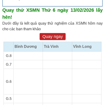
Quay thử XSMN Thứ 6 ngày 13/02/2026 lấy
hên!
Dưới đây là kết quả quay thử nghiệm của XSMN hôm nay
cho các bạn tham khảo
Quay ngay
Bình Dương
Trà Vinh
Vĩnh Long
G.8
G.7
G.6
G.5