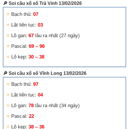
🔎 Soi cầu xổ số Trà Vinh 13/02/2026
Bạch thủ:
07
Lật liên tục:
03
Lô gan:
67
lâu ra nhất (27 ngày)
Pascal:
69 – 96
Lô kẹp:
30 – 38
🔎 Soi cầu xổ số Vĩnh Long 13/02/2026
Bạch thủ:
97
Lật liên tục:
04
Lô gan:
78
lâu ra nhất (34 ngày)
Pascal:
22
Lô kẹp:
38 – 36