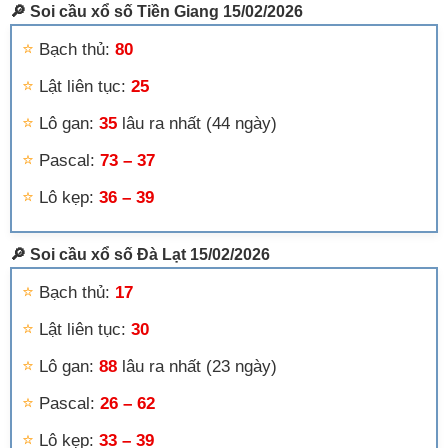
🔎 Soi cầu xổ số Tiền Giang 15/02/2026
Bạch thủ:
80
Lật liên tục:
25
Lô gan:
35
lâu ra nhất (44 ngày)
Pascal:
73 – 37
Lô kẹp:
36 – 39
🔎 Soi cầu xổ số Đà Lạt 15/02/2026
Bạch thủ:
17
Lật liên tục:
30
Lô gan:
88
lâu ra nhất (23 ngày)
Pascal:
26 – 62
Lô kẹp:
33 – 39