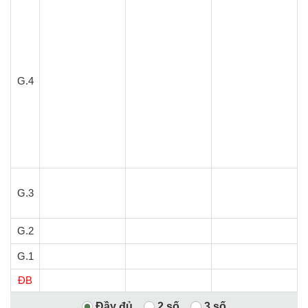
G.4
G.3
G.2
G.1
ĐB