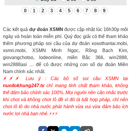
0
1
2
3
4
5
6
7
8
9
Các kết quả
dự đoán XSMN
được cập nhật lúc 16h30p mõi
ngày và hoàn toàn miễn phí. Quý đọc giải có thể tham khảo
thêm phương pháp soi cầu của dự đoán xosothantai.mobi,
xsmn.mobi, XSMN Minh Ngọc, Rồng Bạch Kim,
giovangchotso, lodeonline, miền Bắc 366, win2888,
win2888asi … để có được những con số dự đoán Miền
Nam chính xác nhất.
⚡⚡⚡
Lưu ý :
Các bộ số soi cầu XSMN tại
nuoilokhung247.tv
chỉ mang tính chất tham khảo, không
thể đảm bảo chính xác 100%. Mọi người nên cân nhắc trước
khi chơi và không chơi lô đề vì đó là bất hợp pháp, chỉ nên
chơi lô tô do nhà nước phát hành vừa vui vừa đảm bảo ích
nước lợi nhà bạn nhé.⚡⚡⚡