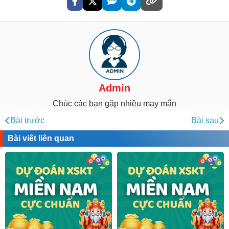
Admin
Chúc các bạn gặp nhiều may mắn
Bài trước
Bài sau
Bài viết liên quan