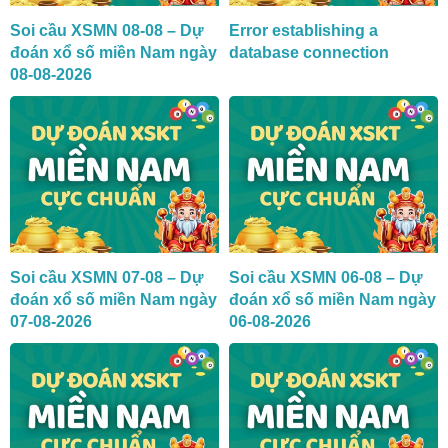
Soi cầu XSMN 08-08 – Dự
Error establishing a
đoán xổ số miền Nam ngày
database connection
08-08-2026
Soi cầu XSMN 07-08 – Dự
Soi cầu XSMN 06-08 – Dự
đoán xổ số miền Nam ngày
đoán xổ số miền Nam ngày
07-08-2026
06-08-2026