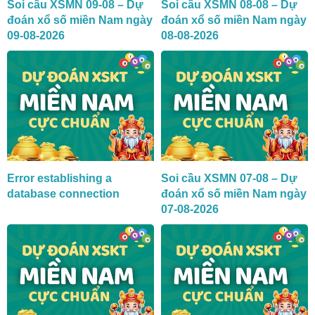
Soi cầu XSMN 09-08 – Dự
Soi cầu XSMN 08-08 – Dự
đoán xổ số miền Nam ngày
đoán xổ số miền Nam ngày
09-08-2026
08-08-2026
Error establishing a
Soi cầu XSMN 07-08 – Dự
database connection
đoán xổ số miền Nam ngày
07-08-2026