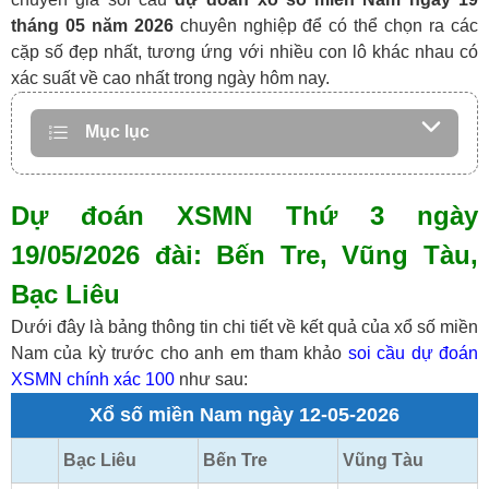
tháng 05 năm 2026
chuyên nghiệp để có thể chọn ra các
cặp số đẹp nhất, tương ứng với nhiều con lô khác nhau có
xác suất về cao nhất trong ngày hôm nay.
Mục lục
Dự đoán XSMN Thứ 3 ngày
19/05/2026 đài: Bến Tre, Vũng Tàu,
Bạc Liêu
Dưới đây là bảng thông tin chi tiết về kết quả của xổ số miền
Nam của kỳ trước cho anh em tham khảo
soi cầu dự đoán
XSMN chính xác 100
như sau:
Xổ số miền Nam ngày 12-05-2026
Bạc Liêu
Bến Tre
Vũng Tàu