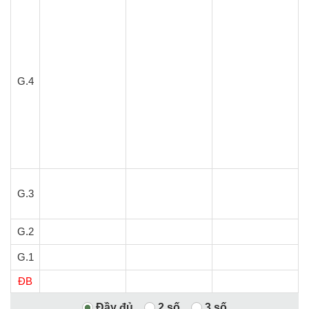
G.4
G.3
G.2
G.1
ĐB