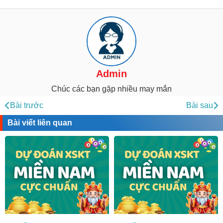
Admin
Chúc các bạn gặp nhiều may mắn
Bài trước
Bài sau
Bài viết liên quan