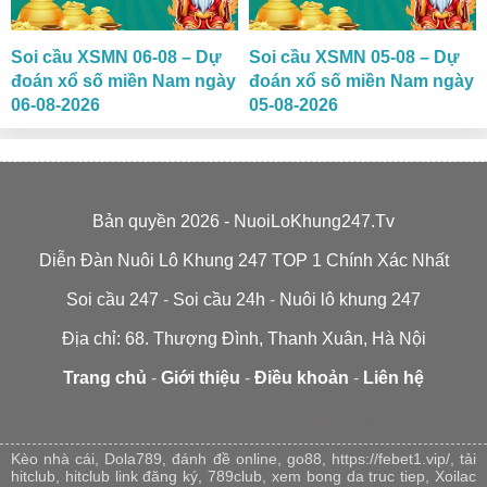
Soi cầu XSMN 06-08 – Dự
Soi cầu XSMN 05-08 – Dự
đoán xổ số miền Nam ngày
đoán xổ số miền Nam ngày
06-08-2026
05-08-2026
Bản quyền 2026 - NuoiLoKhung247.Tv
Diễn Đàn Nuôi Lô Khung 247 TOP 1 Chính Xác Nhất
Soi cầu 247
-
Soi cầu 24h
-
Nuôi lô khung 247
Địa chỉ: 68. Thượng Đình, Thanh Xuân, Hà Nội
Trang chủ
-
Giới thiệu
-
Điều khoản
-
Liên hệ
Nuoilokhung247
soi cầu 247 tv
rong bach kim 247 vip
Nuôi lô khung
Soi cầu mb minh ngọc
Soi cầu 247
Xosomienbac247
Kèo nhà cái
,
Dola789
,
đánh đề online
,
go88
,
https://febet1.vip/
,
tải
hitclub
,
hitclub link đăng ký
,
789club
,
xem bong da truc tiep
,
Xoilac