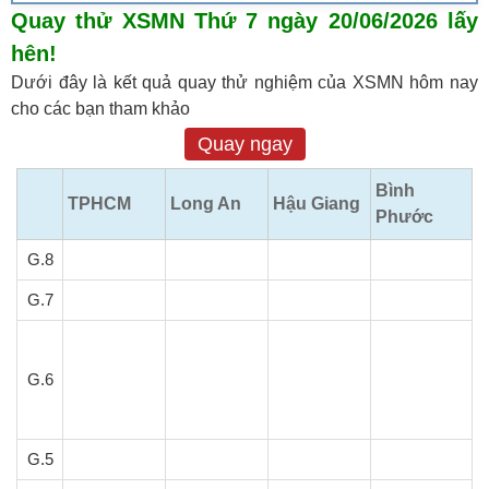
Quay thử XSMN Thứ 7 ngày 20/06/2026 lấy
hên!
Dưới đây là kết quả quay thử nghiệm của XSMN hôm nay
cho các bạn tham khảo
Quay ngay
Bình
TPHCM
Long An
Hậu Giang
Phước
G.8
G.7
G.6
G.5