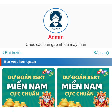
Admin
Chúc các bạn gặp nhiều may mắn
Bài trước
Bài sau
Bài viết liên quan