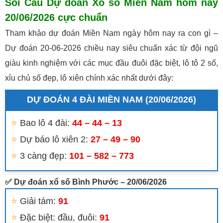
Soi Cầu Dự đoán Xổ số Miền Nam hôm nay
20/06/2026
cực chuẩn
Tham khảo dự đoán Miền Nam ngày hôm nay ra con gì –
Dự đoán
20-06-2026
chiều nay siêu chuẩn xác từ đội ngũ
giàu kinh nghiệm với các mục đầu đuôi đặc biệt, lô tô 2 số,
xỉu chủ số đẹp, lô xiên chính xác nhất dưới đây:
DỰ ĐOÁN 4 ĐÀI MIỀN NAM (20/06/2026)
Bao lô 4 đài:
44 – 44 – 13
Dự báo lô xiên 2:
27 – 49 – 90
3 càng đẹp:
101 – 582 – 773
✅ Dự đoán xổ số Bình Phước – 20/06/2026
Giải tám:
91
Đặc biệt: đầu, đuôi:
91