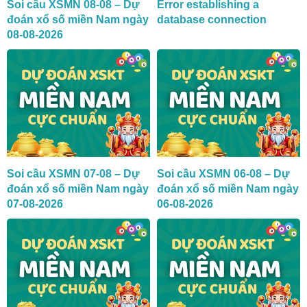
Soi cầu XSMN 08-08 – Dự
Error establishing a
đoán xổ số miền Nam ngày
database connection
08-08-2026
Soi cầu XSMN 07-08 – Dự
Soi cầu XSMN 06-08 – Dự
đoán xổ số miền Nam ngày
đoán xổ số miền Nam ngày
07-08-2026
06-08-2026