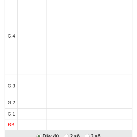
G.4
G.3
G.2
G.1
ĐB