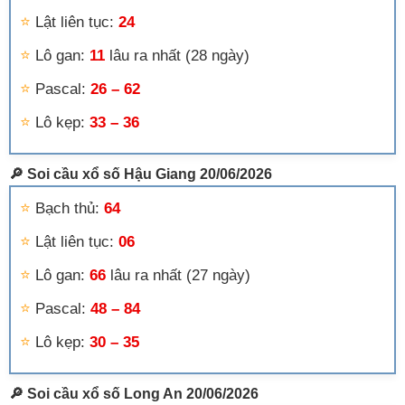
Lật liên tục:
24
Lô gan:
11
lâu ra nhất (28 ngày)
Pascal:
26 – 62
Lô kẹp:
33 – 36
🔎 Soi cầu xổ số Hậu Giang 20/06/2026
Bạch thủ:
64
Lật liên tục:
06
Lô gan:
66
lâu ra nhất (27 ngày)
Pascal:
48 – 84
Lô kẹp:
30 – 35
🔎 Soi cầu xổ số Long An 20/06/2026