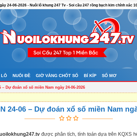
y 24-06-2026 - Nuôi lô khung 247 Tv - Soi cầu 247 rồng bạch kim chính xác 1
 LÔ
NUÔI ĐỀ
GIỜ VÀNG CHỐT SỐ
BÍ KÍP
SỔ MƠ
6 – Dự đoán xổ số miền Nam ngày 24-06-2026
N 24-06 – Dự đoán xổ số miền Nam ngà
uoilokhung247.tv
được phân tích, tính toán dựa trên KQXS hô