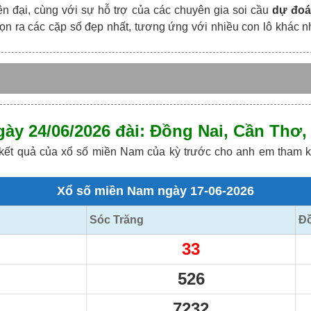
 đại, cùng với sự hỗ trợ của các chuyên gia soi cầu
dự đoá
n ra các cặp số đẹp nhất, tương ứng với nhiều con lô khác n
y 24/06/2026 đài: Đồng Nai, Cần Thơ,
về kết quả của xổ số miền Nam của kỳ trước cho anh em tham
Xổ số miền Nam ngày 17-06-2026
Sóc Trăng
Đồ
33
526
7232