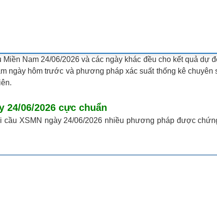
 Miền Nam 24/06/2026 và các ngày khác đều cho kết quả dự đoá
am ngày hôm trước và phương pháp xác suất thống kê chuyên s
iên.
y 24/06/2026 cực chuẩn
soi cầu XSMN ngày
24/06/2026
nhiều phương pháp được chứng 