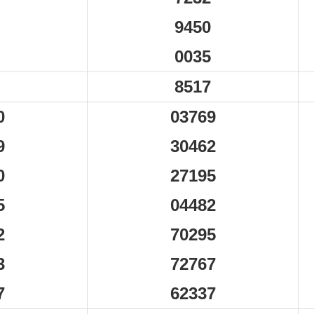
9450
0035
8517
0
03769
9
30462
0
27195
5
04482
2
70295
3
72767
7
62337