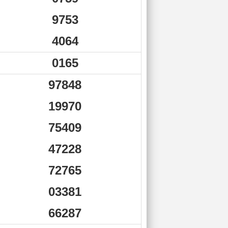
9753
4064
0165
97848
19970
75409
47228
72765
03381
66287