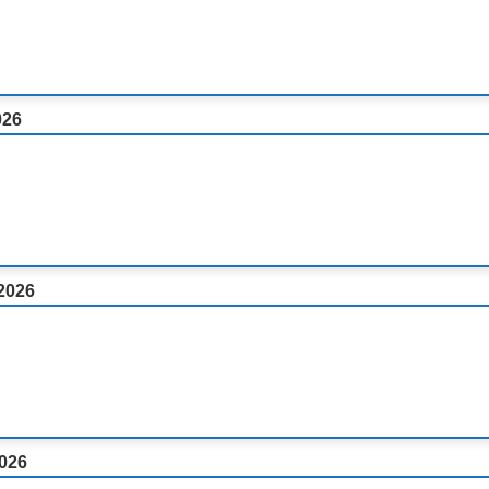
026
2026
2026