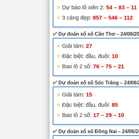
Dự báo lô xiên 2:
54 – 83 – 11
3 càng đẹp:
857 – 546 – 112
✅ Dự đoán xổ số Cần Thơ – 24/06/2
Giải tám:
27
Đặc biệt: đầu, đuôi:
10
Bao lô 2 số:
76 – 75 – 21
✅ Dự đoán xổ số Sóc Trăng – 24/06/
Giải tám:
15
Đặc biệt: đầu, đuôi:
85
Bao lô 2 số:
17 – 29 – 10
✅ Dự đoán xổ số Đồng Nai – 24/06/