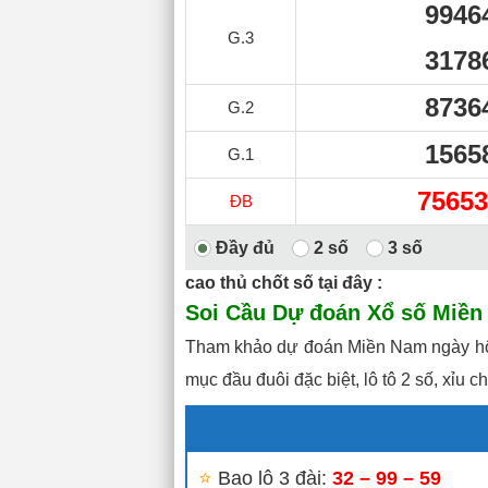
9946
G.3
3178
8736
G.2
1565
G.1
75653
ĐB
cao thủ chốt số tại đây :
Soi Cầu Dự đoán Xổ số Miề
Tham khảo dự đoán Miền Nam ngày hô
mục đầu đuôi đặc biệt, lô tô 2 số, xỉu c
Bao lô 3 đài:
32 – 99 – 59