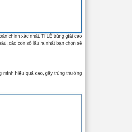
n chính xác nhất, TỈ LỆ trúng giải cao
âu, các con số lâu ra nhất bạn chọn sẽ
minh hiệu quả cao, gây trúng thưởng