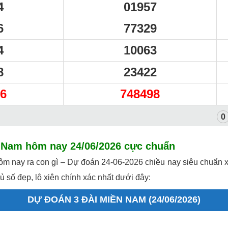
4
01957
6
77329
4
10063
8
23422
6
748498
0
n Nam hôm nay
24/06/2026
cực chuẩn
m nay ra con gì – Dự đoán
24-06-2026
chiều nay siêu chuẩn x
hủ số đẹp, lô xiên chính xác nhất dưới đây:
DỰ ĐOÁN 3 ĐÀI MIỀN NAM (24/06/2026)