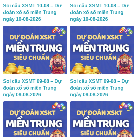
Soi cầu XSMT 10-08 – Dự
Soi cầu XSMT 10-08 – Dự
đoán xổ số miền Trung
đoán xổ số miền Trung
ngày 10-08-2026
ngày 10-08-2026
Soi cầu XSMT 09-08 – Dự
Soi cầu XSMT 09-08 – Dự
đoán xổ số miền Trung
đoán xổ số miền Trung
ngày 09-08-2026
ngày 09-08-2026