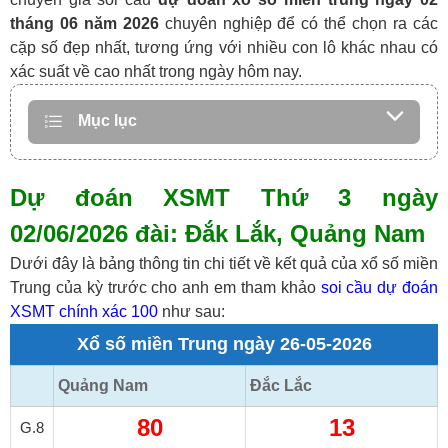
tháng 06 năm 2026
chuyên nghiệp để có thể chọn ra các
cặp số đẹp nhất, tương ứng với nhiều con lô khác nhau có
xác suất về cao nhất trong ngày hôm nay.
Mục lục
Dự đoán XSMT Thứ 3 ngày
02/06/2026 đài: Đắk Lắk, Quảng Nam
Dưới đây là bảng thông tin chi tiết về kết quả của xổ số miền
Trung của kỳ trước cho anh em tham khảo
soi cầu dự đoán
XSMT chính xác 100
như sau:
Xổ số miền Trung ngày 26-05-2026
Quảng Nam
Đắc Lắc
80
13
G.8