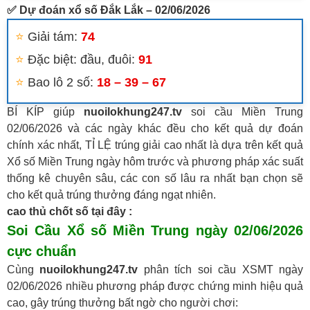
✅ Dự đoán xổ số Đắk Lắk – 02/06/2026
Giải tám:
74
Đặc biệt: đầu, đuôi:
91
Bao lô 2 số:
18 – 39 – 67
BÍ KÍP giúp
nuoilokhung247.tv
soi cầu Miền Trung
02/06/2026 và các ngày khác đều cho kết quả dự đoán
chính xác nhất, TỈ LỆ trúng giải cao nhất là dựa trên kết quả
Xổ số Miền Trung ngày hôm trước và phương pháp xác suất
thống kê chuyên sâu, các con số lâu ra nhất bạn chọn sẽ
cho kết quả trúng thưởng đáng ngạt nhiên.
cao thủ chốt số tại đây :
Soi Cầu Xổ số Miền Trung ngày 02/06/2026
cực chuẩn
Cùng
nuoilokhung247.tv
phân tích soi cầu XSMT ngày
02/06/2026
nhiều phương pháp được chứng minh hiệu quả
cao, gây trúng thưởng bất ngờ cho người chơi: