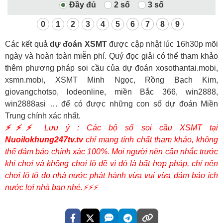
0
1
2
3
4
5
6
7
8
9
Các kết quả
dự đoán XSMT
được cập nhật lúc 16h30p mõi
ngày và hoàn toàn miễn phí. Quý đọc giải có thể tham khảo
thêm phương pháp soi cầu của dự đoán xosothantai.mobi,
xsmn.mobi, XSMT Minh Ngọc, Rồng Bạch Kim,
giovangchotso, lodeonline, miền Bắc 366, win2888,
win2888asi … để có được những con số dự đoán Miền
Trung chính xác nhất.
⚡⚡⚡
Lưu ý :
Các bộ số soi cầu XSMT tại
Nuoilokhung247tv.tv
chỉ mang tính chất tham khảo, không
thể đảm bảo chính xác 100%. Mọi người nên cân nhắc trước
khi chơi và không chơi lô đề vì đó là bất hợp pháp, chỉ nên
chơi lô tô do nhà nước phát hành vừa vui vừa đảm bảo ích
nước lợi nhà bạn nhé.⚡⚡⚡