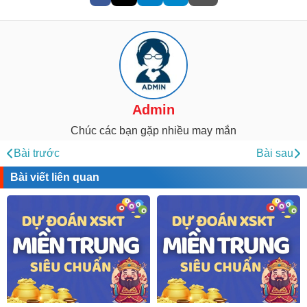
Admin
Chúc các bạn gặp nhiều may mắn
Bài trước
Bài sau
Bài viết liên quan