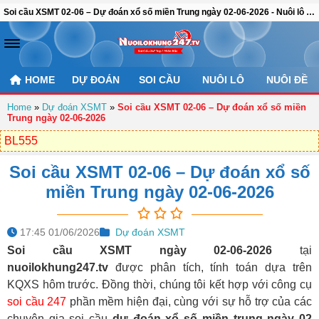
Soi cầu XSMT 02-06 – Dự đoán xổ số miền Trung ngày 02-06-2026 - Nuôi lô khung 247 Tv - Soi cầu 247 rồng bạch kim chính xác 100
HOME
DỰ ĐOÁN
SOI CẦU
NUÔI LÔ
NUÔI ĐỀ
Home
»
Dự đoán XSMT
»
Soi cầu XSMT 02-06 – Dự đoán xổ số miền
Trung ngày 02-06-2026
BL555
Soi cầu XSMT 02-06 – Dự đoán xổ số
miền Trung ngày 02-06-2026
17:45 01/06/2026
Dự đoán XSMT
Soi cầu XSMT
ngày 02-06-2026
tại
nuoilokhung247.tv
được phân tích, tính toán dựa trên
KQXS hôm trước. Đồng thời, chúng tôi kết hợp với công cụ
soi cầu 247
phần mềm hiện đại, cùng với sự hỗ trợ của các
chuyên gia soi cầu
dự đoán xổ số miền trung ngày 02