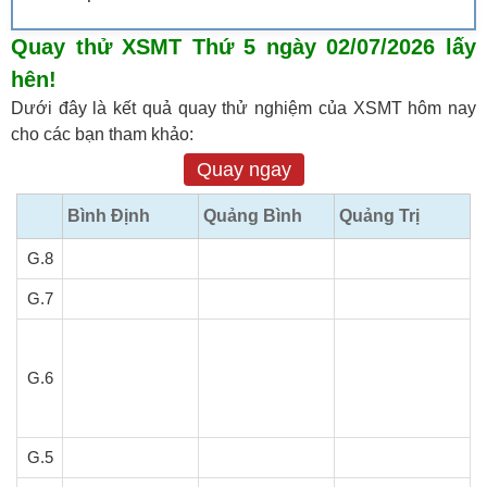
Quay thử XSMT Thứ 5 ngày 02/07/2026 lấy
hên!
Dưới đây là kết quả quay thử nghiệm của XSMT hôm nay
cho các bạn tham khảo:
Quay ngay
Bình Định
Quảng Bình
Quảng Trị
G.8
G.7
G.6
G.5