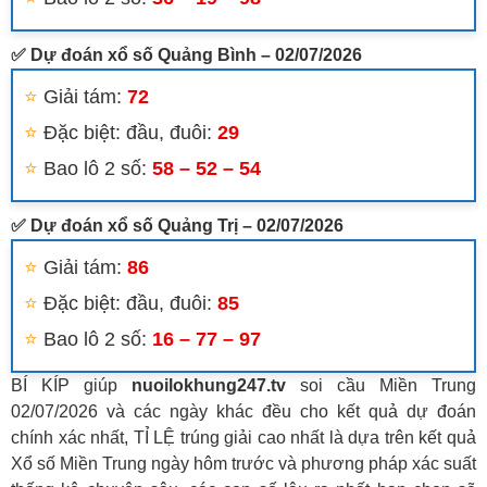
✅ Dự đoán xổ số Quảng Bình – 02/07/2026
Giải tám:
72
Đặc biệt: đầu, đuôi:
29
Bao lô 2 số:
58 – 52 – 54
✅ Dự đoán xổ số Quảng Trị – 02/07/2026
Giải tám:
86
Đặc biệt: đầu, đuôi:
85
Bao lô 2 số:
16 – 77 – 97
BÍ KÍP giúp
nuoilokhung247.tv
soi cầu Miền Trung
02/07/2026 và các ngày khác đều cho kết quả dự đoán
chính xác nhất, TỈ LỆ trúng giải cao nhất là dựa trên kết quả
Xổ số Miền Trung ngày hôm trước và phương pháp xác suất