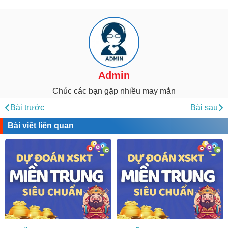
Admin
Chúc các bạn gặp nhiều may mắn
Bài trước
Bài sau
Bài viết liên quan