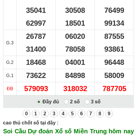
35041
30508
76499
62997
18501
99134
26787
06020
87555
G.3
31400
78058
93861
18468
04001
96448
G.2
73622
84898
58009
G.1
579093
318032
787705
ĐB
0
1
2
3
4
5
6
7
8
9
cao thủ chốt số tại đây :
Soi Cầu Dự đoán Xổ số Miền Trung hôm nay