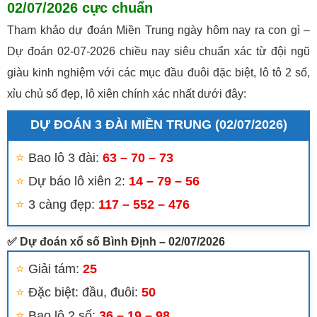
02/07/2026
cực chuẩn
Tham khảo dự đoán Miền Trung ngày hôm nay ra con gì –
Dự đoán
02-07-2026
chiều nay siêu chuẩn xác từ đội ngũ
giàu kinh nghiệm với các mục đầu đuôi đặc biệt, lô tô 2 số,
xỉu chủ số đẹp, lô xiên chính xác nhất dưới đây:
DỰ ĐOÁN 3 ĐÀI MIỀN TRUNG (02/07/2026)
Bao lô 3 đài:
63 – 70 – 73
Dự báo lô xiên 2:
14 – 79 – 56
3 càng đẹp:
117 – 552 – 476
✅ Dự đoán xổ số Bình Định – 02/07/2026
Giải tám:
25
Đặc biệt: đầu, đuôi:
50
Bao lô 2 số:
36 – 19 – 98