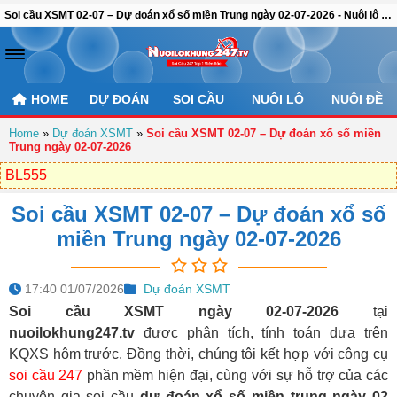
Soi cầu XSMT 02-07 – Dự đoán xổ số miền Trung ngày 02-07-2026 - Nuôi lô khung 247 Tv - Soi cầu 247 rồng bạch kim chính xác 100
HOME
DỰ ĐOÁN
SOI CẦU
NUÔI LÔ
NUÔI ĐỀ
Home
»
Dự đoán XSMT
»
Soi cầu XSMT 02-07 – Dự đoán xổ số miền
Trung ngày 02-07-2026
BL555
Soi cầu XSMT 02-07 – Dự đoán xổ số
miền Trung ngày 02-07-2026
17:40 01/07/2026
Dự đoán XSMT
Soi cầu XSMT
ngày 02-07-2026
tại
nuoilokhung247.tv
được phân tích, tính toán dựa trên
KQXS hôm trước. Đồng thời, chúng tôi kết hợp với công cụ
soi cầu 247
phần mềm hiện đại, cùng với sự hỗ trợ của các
chuyên gia soi cầu
dự đoán xổ số miền trung ngày 02