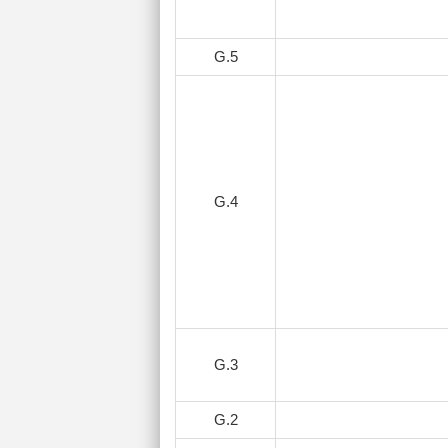
G.5
G.4
G.3
G.2