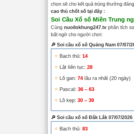
chọn sẽ cho kết quả trúng thưởng đáng
cao thủ chốt số tại đây :
Soi Cầu Xổ số Miền Trung ng
Cùng
nuoilokhung247.tv
phân tích s
bất ngờ cho người chơi:
🔎 Soi cầu xổ số Quảng Nam 07/07/2
Bạch thủ:
14
Lật liên tục:
28
Lô gan:
74
lâu ra nhất (20 ngày)
Pascal:
36 – 63
Lô kẹp:
30 – 39
🔎 Soi cầu xổ số Đắk Lắk 07/07/2026
Bạch thủ:
83