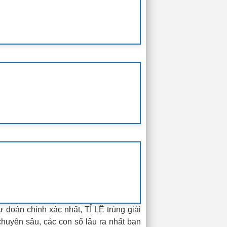
đoán chính xác nhất, TỈ LỆ trúng giải
huyên sâu, các con số lâu ra nhất bạn