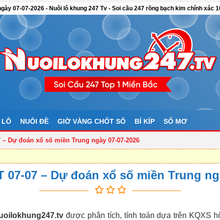
gày 07-07-2026 - Nuôi lô khung 247 Tv - Soi cầu 247 rồng bạch kim chính xác 
 LÔ
NUÔI ĐỀ
GIỜ VÀNG CHỐT SỐ
BÍ KÍP
SỔ MƠ
 – Dự đoán xổ số miền Trung ngày 07-07-2026
 07-07 – Dự đoán xổ số miền Trung ng
uoilokhung247.tv
được phân tích, tính toán dựa trên KQXS hô