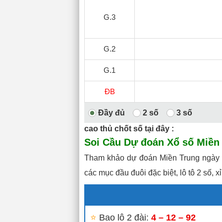
G.3
G.2
G.1
ĐB
cao thủ chốt số tại đây :
Soi Cầu Dự đoán Xổ số Miề
Tham khảo dự đoán Miền Trung ngày 
các mục đầu đuôi đặc biệt, lô tô 2 số, x
Bao lô 2 đài:
4 – 12 – 92