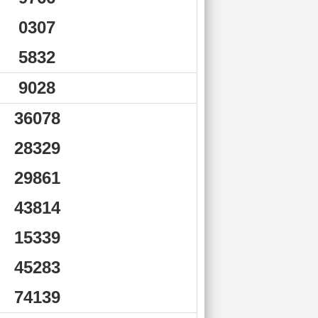
0307
5832
9028
36078
28329
29861
43814
15339
45283
74139