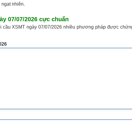
 ngạt nhiên.
ày 07/07/2026 cực chuẩn
oi cầu XSMT ngày
07/07/2026
nhiều phương pháp được chứng 
026