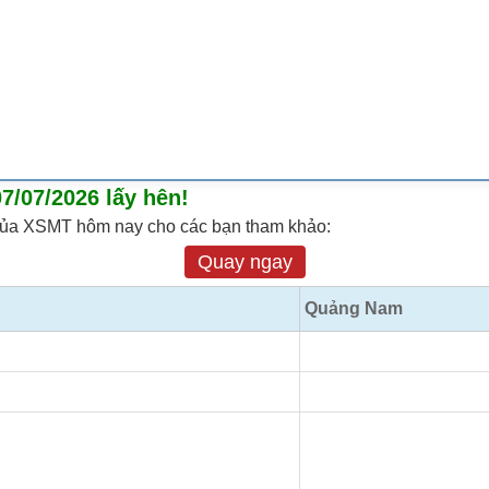
/07/2026 lấy hên!
 của XSMT hôm nay cho các bạn tham khảo:
Quay ngay
Quảng Nam