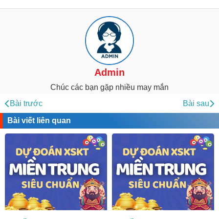
Admin
Chúc các bạn gặp nhiều may mắn
Bài trước
Bài sau
Bài viết liên quan