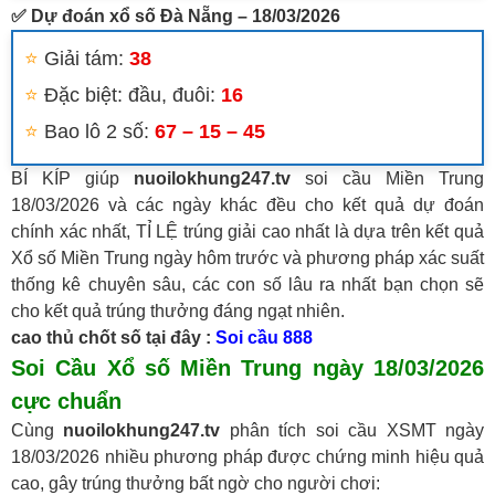
✅ Dự đoán xổ số Đà Nẵng – 18/03/2026
Giải tám:
38
Đặc biệt: đầu, đuôi:
16
Bao lô 2 số:
67 – 15 – 45
BÍ KÍP giúp
nuoilokhung247.tv
soi cầu Miền Trung
18/03/2026 và các ngày khác đều cho kết quả dự đoán
chính xác nhất, TỈ LỆ trúng giải cao nhất là dựa trên kết quả
Xổ số Miền Trung ngày hôm trước và phương pháp xác suất
thống kê chuyên sâu, các con số lâu ra nhất bạn chọn sẽ
cho kết quả trúng thưởng đáng ngạt nhiên.
cao thủ chốt số tại đây :
Soi cầu 888
Soi Cầu Xổ số Miền Trung ngày 18/03/2026
cực chuẩn
Cùng
nuoilokhung247.tv
phân tích soi cầu XSMT ngày
18/03/2026
nhiều phương pháp được chứng minh hiệu quả
cao, gây trúng thưởng bất ngờ cho người chơi: