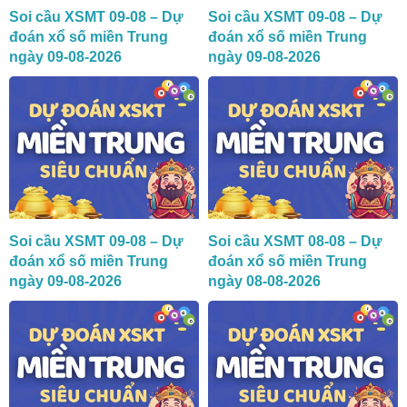
Soi cầu XSMT 09-08 – Dự
Soi cầu XSMT 09-08 – Dự
đoán xổ số miền Trung
đoán xổ số miền Trung
ngày 09-08-2026
ngày 09-08-2026
Soi cầu XSMT 09-08 – Dự
Soi cầu XSMT 08-08 – Dự
đoán xổ số miền Trung
đoán xổ số miền Trung
ngày 09-08-2026
ngày 08-08-2026