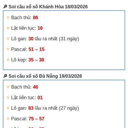
🔎 Soi cầu xổ số Khánh Hòa 18/03/2026
Bạch thủ:
86
Lật liên tục:
16
Lô gan:
30
lâu ra nhất (31 ngày)
Pascal:
51 – 15
Lô kẹp:
35 – 38
🔎 Soi cầu xổ số Đà Nẵng 18/03/2026
Bạch thủ:
46
Lật liên tục:
01
Lô gan:
83
lâu ra nhất (27 ngày)
Pascal:
75 – 57