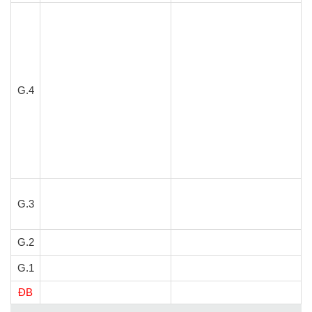
G.4
G.3
G.2
G.1
ĐB