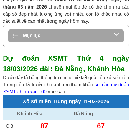
tháng 03 năm 2026
chuyên nghiệp để có thể chọn ra các
cặp số đẹp nhất, tương ứng với nhiều con lô khác nhau có
xác suất về cao nhất trong ngày hôm nay.
Mục lục
Dự đoán XSMT Thứ 4 ngày
18/03/2026 đài: Đà Nẵng, Khánh Hòa
Dưới đây là bảng thông tin chi tiết về kết quả của xổ số miền
Trung của kỳ trước cho anh em tham khảo
soi cầu dự đoán
XSMT chính xác 100
như sau:
Xổ số miền Trung ngày 11-03-2026
Khánh Hòa
Đà Nẵng
87
67
G.8