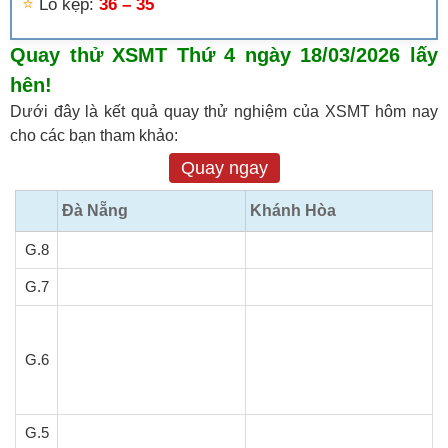
Lô kẹp:
36 – 35
Quay thử XSMT Thứ 4 ngày 18/03/2026 lấy
hên!
Dưới đây là kết quả quay thử nghiệm của XSMT hôm nay
cho các bạn tham khảo:
Quay ngay
Đà Nẵng
Khánh Hòa
G.8
G.7
G.6
G.5