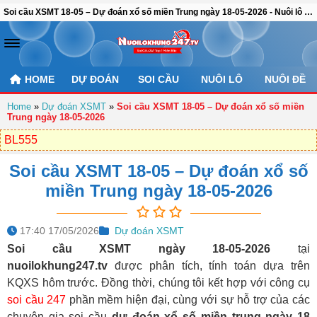
Soi cầu XSMT 18-05 – Dự đoán xổ số miền Trung ngày 18-05-2026 - Nuôi lô khung 247 Tv - Soi cầu 247 rồng bạch kim chính xác 100
HOME
DỰ ĐOÁN
SOI CẦU
NUÔI LÔ
NUÔI ĐỀ
Home
»
Dự đoán XSMT
»
Soi cầu XSMT 18-05 – Dự đoán xổ số miền
Trung ngày 18-05-2026
BL555
Soi cầu XSMT 18-05 – Dự đoán xổ số
miền Trung ngày 18-05-2026
17:40 17/05/2026
Dự đoán XSMT
Soi cầu XSMT
ngày 18-05-2026
tại
nuoilokhung247.tv
được phân tích, tính toán dựa trên
KQXS hôm trước. Đồng thời, chúng tôi kết hợp với công cụ
soi cầu 247
phần mềm hiện đại, cùng với sự hỗ trợ của các
chuyên gia soi cầu
dự đoán xổ số miền trung ngày 18