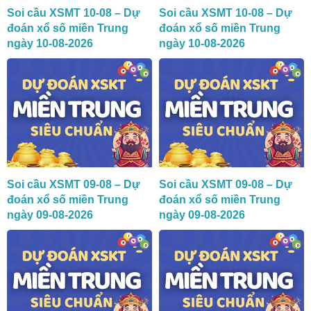
Soi cầu XSMT 10-08 – Dự
Soi cầu XSMT 10-08 – Dự
đoán xổ số miền Trung
đoán xổ số miền Trung
ngày 10-08-2026
ngày 10-08-2026
Soi cầu XSMT 09-08 – Dự
Soi cầu XSMT 09-08 – Dự
đoán xổ số miền Trung
đoán xổ số miền Trung
ngày 09-08-2026
ngày 09-08-2026