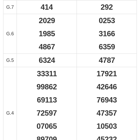
414
292
G.7
2029
0253
1985
3166
G.6
4867
6359
6324
4787
G.5
33311
17921
99862
42646
69113
76943
72597
47357
G.4
07065
10503
89709
45232