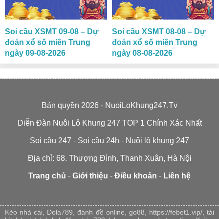
Soi cầu XSMT 09-08 – Dự
Soi cầu XSMT 08-08 – Dự
đoán xổ số miền Trung
đoán xổ số miền Trung
ngày 09-08-2026
ngày 08-08-2026
Bản quyền 2026 - NuoiLoKhung247.Tv
Diễn Đàn Nuôi Lô Khung 247 TOP 1 Chính Xác Nhất
Soi cầu 247
-
Soi cầu 24h
-
Nuôi lô khung 247
Địa chỉ: 68. Thượng Đình, Thanh Xuân, Hà Nội
Trang chủ
-
Giới thiệu
-
Điều khoản
-
Liên hệ
Nuoilokhung247
soi cầu 247 tv
rong bach kim 247 vip
Nuôi lô khung
Soi cầu mb minh ngọc
Soi cầu 247
Xosomienbac247
Kèo nhà cái
,
Dola789
,
đánh đề online
,
go88
,
https://febet1.vip/
,
tải