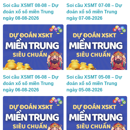
Soi cầu XSMT 08-08 – Dự
Soi cầu XSMT 07-08 – Dự
đoán xổ số miền Trung
đoán xổ số miền Trung
ngày 08-08-2026
ngày 07-08-2026
Soi cầu XSMT 06-08 – Dự
Soi cầu XSMT 05-08 – Dự
đoán xổ số miền Trung
đoán xổ số miền Trung
ngày 06-08-2026
ngày 05-08-2026