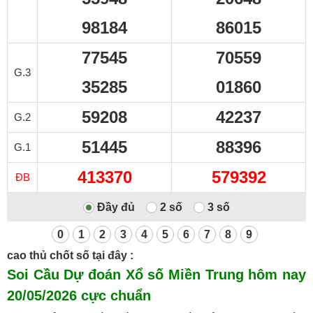
98184
86015
77545
70559
G.3
35285
01860
59208
42237
G.2
51445
88396
G.1
413370
579392
ĐB
0
1
2
3
4
5
6
7
8
9
cao thủ chốt số tại đây :
Soi Cầu Dự đoán Xổ số Miền Trung hôm nay
20/05/2026
cực chuẩn