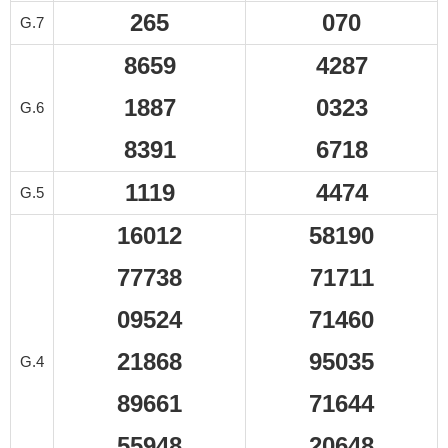
265
070
G.7
8659
4287
1887
0323
G.6
8391
6718
1119
4474
G.5
16012
58190
77738
71711
09524
71460
21868
95035
G.4
89661
71644
55948
20648