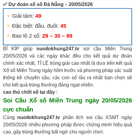
✅ Dự đoán xổ số Đà Nẵng – 20/05/2026
Giải tám:
49
Đặc biệt: đầu, đuôi:
45
Bao lô 2 số:
29 – 30 – 89
BÍ KÍP giúp
nuoilokhung247.tv
soi cầu Miền Trung
20/05/2026 và các ngày khác đều cho kết quả dự đoán
chính xác nhất, TỈ LỆ trúng giải cao nhất là dựa trên kết quả
Xổ số Miền Trung ngày hôm trước và phương pháp xác suất
thống kê chuyên sâu, các con số lâu ra nhất bạn chọn sẽ
cho kết quả trúng thưởng đáng ngạt nhiên.
cao thủ chốt số tại đây :
Soi Cầu Xổ số Miền Trung ngày 20/05/2026
cực chuẩn
Cùng
nuoilokhung247.tv
phân tích soi cầu XSMT ngày
20/05/2026
nhiều phương pháp được chứng minh hiệu quả
cao, gây trúng thưởng bất ngờ cho người chơi: