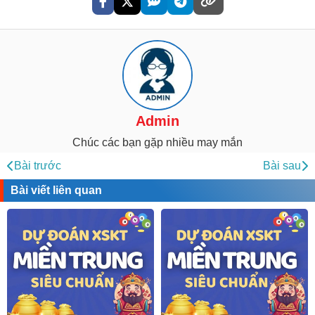
Admin
Chúc các bạn gặp nhiều may mắn
Bài trước
Bài sau
Bài viết liên quan