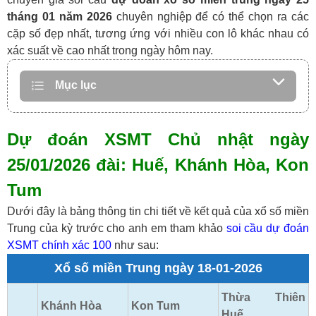
tháng 01 năm 2026
chuyên nghiệp để có thể chọn ra các
cặp số đẹp nhất, tương ứng với nhiều con lô khác nhau có
xác suất về cao nhất trong ngày hôm nay.
Mục lục
Dự đoán XSMT Chủ nhật ngày
25/01/2026 đài: Huế, Khánh Hòa, Kon
Tum
Dưới đây là bảng thông tin chi tiết về kết quả của xổ số miền
Trung của kỳ trước cho anh em tham khảo
soi cầu dự đoán
XSMT chính xác 100
như sau:
Xổ số miền Trung ngày 18-01-2026
Thừa Thiên
Khánh Hòa
Kon Tum
Huế