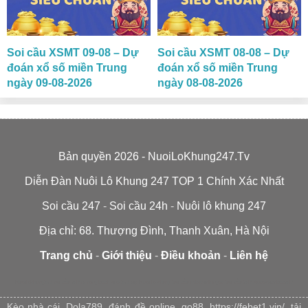
Soi cầu XSMT 09-08 – Dự
Soi cầu XSMT 08-08 – Dự
đoán xổ số miền Trung
đoán xổ số miền Trung
ngày 09-08-2026
ngày 08-08-2026
Bản quyền 2026 - NuoiLoKhung247.Tv
Diễn Đàn Nuôi Lô Khung 247 TOP 1 Chính Xác Nhất
Soi cầu 247
-
Soi cầu 24h
-
Nuôi lô khung 247
Địa chỉ: 68. Thượng Đình, Thanh Xuân, Hà Nội
Trang chủ
-
Giới thiệu
-
Điều khoản
-
Liên hệ
Nuoilokhung247
soi cầu 247 tv
rong bach kim 247 vip
Nuôi lô khung
Soi cầu mb minh ngọc
Soi cầu 247
Xosomienbac247
Kèo nhà cái
,
Dola789
,
đánh đề online
,
go88
,
https://febet1.vip/
,
tải