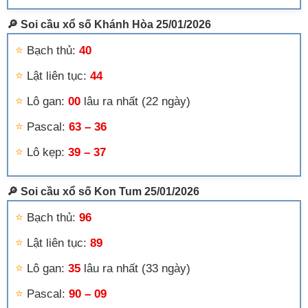
🔎 Soi cầu xổ số Khánh Hòa 25/01/2026
Bạch thủ:
40
Lật liên tục:
44
Lô gan:
00
lâu ra nhất (22 ngày)
Pascal:
63 – 36
Lô kẹp:
39 – 37
🔎 Soi cầu xổ số Kon Tum 25/01/2026
Bạch thủ:
96
Lật liên tục:
89
Lô gan:
35
lâu ra nhất (33 ngày)
Pascal:
90 – 09