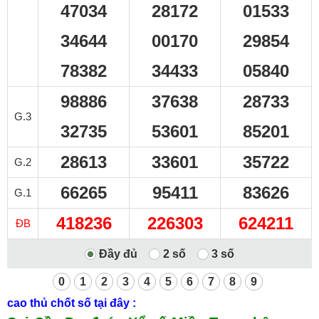
47034
28172
01533
34644
00170
29854
78382
34433
05840
98886
37638
28733
G.3
32735
53601
85201
28613
33601
35722
G.2
66265
95411
83626
G.1
418236
226303
624211
ĐB
0
1
2
3
4
5
6
7
8
9
cao thủ chốt số tại đây :