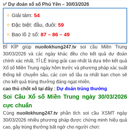
✅ Dự đoán xổ số Phú Yên – 30/03/2026
Giải tám:
54
Đặc biệt: đầu, đuôi:
59
Bao lô 2 số:
87 – 86 – 49
BÍ KÍP giúp
nuoilokhung247.tv
soi cầu Miền Trung
30/03/2026 và các ngày khác đều cho kết quả dự đoán
chính xác nhất, TỈ LỆ trúng giải cao nhất là dựa trên kết quả
Xổ số Miền Trung ngày hôm trước và phương pháp xác suất
thống kê chuyên sâu, các con số lâu ra nhất bạn chọn sẽ
cho kết quả trúng thưởng đáng ngạt nhiên.
cao thủ chốt số tại đây :
Dự đoán trúng thưởng
Soi Cầu Xổ số Miền Trung ngày 30/03/2026
cực chuẩn
Cùng
nuoilokhung247.tv
phân tích soi cầu XSMT ngày
30/03/2026
nhiều phương pháp được chứng minh hiệu quả
cao, gây trúng thưởng bất ngờ cho người chơi: