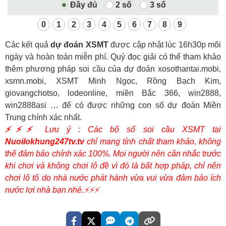
0
1
2
3
4
5
6
7
8
9
Các kết quả
dự đoán XSMT
được cập nhật lúc 16h30p mõi
ngày và hoàn toàn miễn phí. Quý đọc giải có thể tham khảo
thêm phương pháp soi cầu của dự đoán xosothantai.mobi,
xsmn.mobi, XSMT Minh Ngọc, Rồng Bạch Kim,
giovangchotso, lodeonline, miền Bắc 366, win2888,
win2888asi … để có được những con số dự đoán Miền
Trung chính xác nhất.
⚡⚡⚡
Lưu ý :
Các bộ số soi cầu XSMT tại
Nuoilokhung247tv.tv
chỉ mang tính chất tham khảo, không
thể đảm bảo chính xác 100%. Mọi người nên cân nhắc trước
khi chơi và không chơi lô đề vì đó là bất hợp pháp, chỉ nên
chơi lô tô do nhà nước phát hành vừa vui vừa đảm bảo ích
nước lợi nhà bạn nhé.⚡⚡⚡