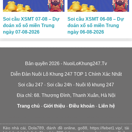
Soi cầu XSMT 07-08 – Dự
Soi cầu XSMT 06-08 – Dự
đoán xổ số miền Trung
đoán xổ số miền Trung
ngày 07-08-2026
ngày 06-08-2026
Bản quyền 2026 - NuoiLoKhung247.Tv
Diễn Đàn Nuôi Lô Khung 247 TOP 1 Chính Xác Nhất
Soi cầu 247
-
Soi cầu 24h
-
Nuôi lô khung 247
Địa chỉ: 68. Thượng Đình, Thanh Xuân, Hà Nội
Trang chủ
-
Giới thiệu
-
Điều khoản
-
Liên hệ
Nuoilokhung247
soi cầu 247 tv
rong bach kim 247 vip
Nuôi lô khung
Soi cầu mb minh ngọc
Soi cầu 247
Xosomienbac247
Kèo nhà cái
,
Dola789
,
đánh đề online
,
go88
,
https://febet1.vip/
,
tải