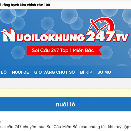
247 rồng bạch kim chính xác 100
 LÔ
NUÔI ĐỀ
GIỜ VÀNG CHỐT SỐ
BÍ KÍP
SỔ MƠ
nuôi lô
c
o soi cầu 247 chuyên mục Soi Cầu Miền Bắc của chúng tôi, khi truy cậ