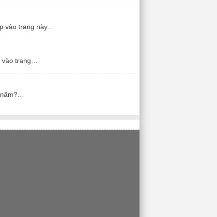
cập vào trang này…
p vào trang…
âu năm?…