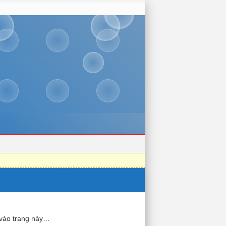
p vào trang này…