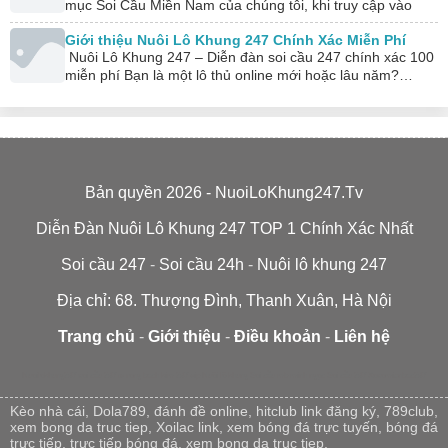
mục Soi Cầu Miền Nam của chúng tôi, khi truy cập vào
trang…
Giới thiệu Nuôi Lô Khung 247 Chính Xác Miễn Phí
Nuôi Lô Khung 247 – Diễn đàn soi cầu 247 chính xác 100
miễn phí Bạn là một lô thủ online mới hoặc lâu năm?…
Bản quyền 2026 - NuoiLoKhung247.Tv
Diễn Đàn Nuôi Lô Khung 247 TOP 1 Chính Xác Nhất
Soi cầu 247
-
Soi cầu 24h
-
Nuôi lô khung 247
Địa chỉ: 68. Thượng Đình, Thanh Xuân, Hà Nội
Trang chủ
-
Giới thiệu
-
Điều khoản
-
Liên hệ
Nuoilokhung247
soi cầu 247 tv
rong bach kim 247 vip
Nuôi lô khung
Soi cầu mb minh ngọc
Soi cầu 247
Xosomienbac247
Kèo nhà cái
,
Dola789
,
đánh đề online
,
hitclub link đăng ký
,
789club
,
xem bong da truc tiep
,
Xoilac link
,
xem bóng đá trực tuyến
,
bóng đá
trực tiếp
,
trực tiếp bóng đá
,
xem bong da truc tiep
,