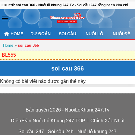
Lưu trữ soi cau 366 - Nuôi lô khung 247 Tv - Soi cầu 247 rồng bạch kim chính xác 100
HOME
DỰ ĐOÁN
SOI CẦU
NUÔI LÔ
NUÔI ĐỀ
Home
»
soi cau 366
BL555
soi cau 366
Không có bài viết nào được gắn thẻ này.
Bản quyền 2026 - NuoiLoKhung247.Tv
Diễn Đàn Nuôi Lô Khung 247 TOP 1 Chính Xác Nhất
Soi cầu 247
-
Soi cầu 24h
-
Nuôi lô khung 247