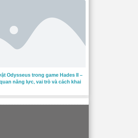
ật Odysseus trong game Hades II –
uan năng lực, vai trò và cách khai