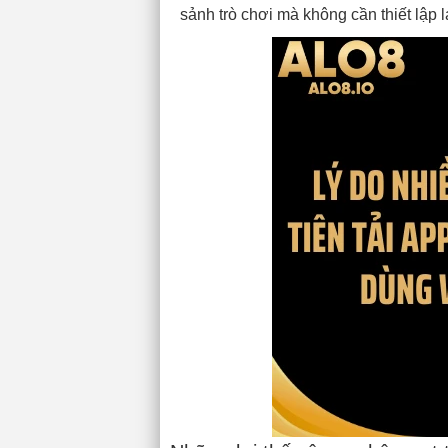
sảnh trò chơi mà không cần thiết lập l