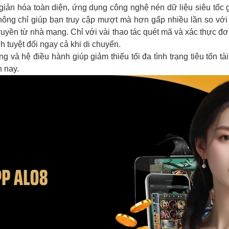
giản hóa toàn diện, ứng dụng công nghệ nén dữ liệu siêu tốc 
ng chỉ giúp bạn truy cập mượt mà hơn gấp nhiều lần so với t
uyền từ nhà mạng. Chỉ với vài thao tác quét mã và xác thực đơ
nh tuyệt đối ngay cả khi di chuyển.
 và hệ điều hành giúp giảm thiểu tối đa tình trạng tiêu tốn tà
n nay.