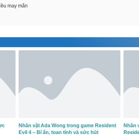
hiều may mắn
ợc
Nhân vật Ada Wong trong game Resident
Nhân v
Evil 4 – Bí ẩn, toan tính và sức hút
Reside