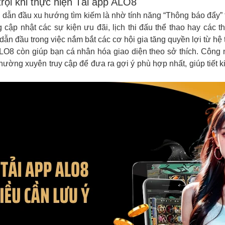
rội khi thực hiện Tải app ALO8
 dẫn đầu xu hướng tìm kiếm là nhờ tính năng “Thông báo đẩy” 
 cập nhật các sự kiện ưu đãi, lịch thi đấu thể thao hay các t
dẫn đầu trong việc nắm bắt các cơ hội gia tăng quyền lợi từ hệ 
ALO8
còn giúp bạn cá nhân hóa giao diện theo sở thích. Công ng
hường xuyên truy cập để đưa ra gợi ý phù hợp nhất, giúp tiết 