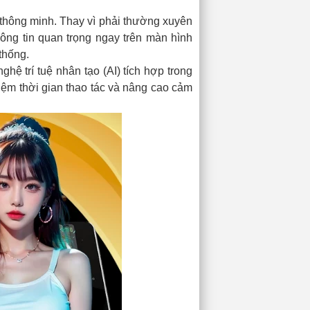
thông minh. Thay vì phải thường xuyên
hông tin quan trọng ngay trên màn hình
thống.
hệ trí tuệ nhân tạo (AI) tích hợp trong
kiệm thời gian thao tác và nâng cao cảm