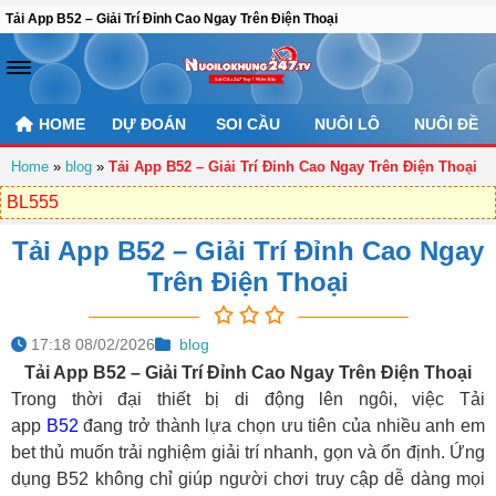
Tải App B52 – Giải Trí Đỉnh Cao Ngay Trên Điện Thoại
HOME
DỰ ĐOÁN
SOI CẦU
NUÔI LÔ
NUÔI ĐỀ
Home
»
blog
»
Tải App B52 – Giải Trí Đỉnh Cao Ngay Trên Điện Thoại
BL555
Tải App B52 – Giải Trí Đỉnh Cao Ngay
Trên Điện Thoại
17:18 08/02/2026
blog
Tải App B52 – Giải Trí Đỉnh Cao Ngay Trên Điện Thoại
Trong thời đại thiết bị di động lên ngôi, việc Tải
app
B52
đang trở thành lựa chọn ưu tiên của nhiều anh em
bet thủ muốn trải nghiệm giải trí nhanh, gọn và ổn định. Ứng
dụng B52 không chỉ giúp người chơi truy cập dễ dàng mọi