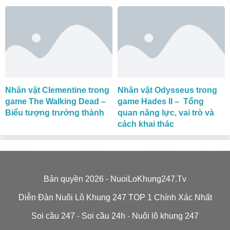
Nhân vật Clementine trong
Nhân vật Odysseus trong
game The Walking Dead –
game Hades II – Tổng
Biểu tượng trưởng thành
quan năng lực, vai trò và
cách khai thác
Bản quyền 2026 - NuoiLoKhung247.Tv
Diễn Đàn Nuôi Lô Khung 247 TOP 1 Chính Xác Nhất
Soi cầu 247
-
Soi cầu 24h
-
Nuôi lô khung 247