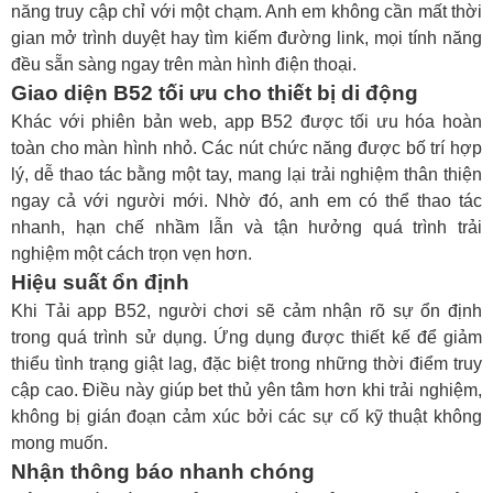
năng truy cập chỉ với một chạm. Anh em không cần mất thời
gian mở trình duyệt hay tìm kiếm đường link, mọi tính năng
đều sẵn sàng ngay trên màn hình điện thoại.
Giao diện B52 tối ưu cho thiết bị di động
Khác với phiên bản web, app B52 được tối ưu hóa hoàn
toàn cho màn hình nhỏ. Các nút chức năng được bố trí hợp
lý, dễ thao tác bằng một tay, mang lại trải nghiệm thân thiện
ngay cả với người mới. Nhờ đó, anh em có thể thao tác
nhanh, hạn chế nhầm lẫn và tận hưởng quá trình trải
nghiệm một cách trọn vẹn hơn.
Hiệu suất ổn định
Khi Tải app B52, người chơi sẽ cảm nhận rõ sự ổn định
trong quá trình sử dụng. Ứng dụng được thiết kế để giảm
thiểu tình trạng giật lag, đặc biệt trong những thời điểm truy
cập cao. Điều này giúp bet thủ yên tâm hơn khi trải nghiệm,
không bị gián đoạn cảm xúc bởi các sự cố kỹ thuật không
mong muốn.
Nhận thông báo nhanh chóng