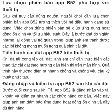
Lựa chọn phiên bản app B52 phù hợp với
thiết bị
Sau khi truy cập đúng nguồn, người chơi cần lựa chọn
phiên bản app B52 tương thích với hệ điều hành đang sử
dụng. Việc chọn đúng phiên bản sẽ giúp ứng dụng hoạt
động ổn định và tối ưu hiệu suất. Đây là bước khá đơn giản
nhưng lại đóng vai trò quan trọng, giúp anh em tránh được
các lỗi không mong muốn trong quá trình cài đặt.
Tiến hành cài đặt app B52 trên thiết bị
Khi đã tải xong tệp cài đặt, anh em chỉ cần thực hiện các
thao tác cài đặt theo hướng dẫn hiển thị trên màn hình. Quá
trình này thường diễn ra nhanh chóng và không yêu cầu kỹ
thuật phức tạp.
Đăng nhập và kiểm tra app B52 sau khi cài đặt
Bước cuối cùng sau khi Tải app B52 là đăng nhập vào tài
khoản và kiểm tra nhanh các chức năng cơ bản. Việc này
giúp anh em đảm bảo ứng dụng hoạt động ổn định và đầy
đủ tính năng.