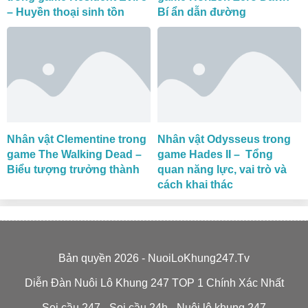
– Huyền thoại sinh tồn
Bí ẩn dẫn đường
Nhân vật Clementine trong
Nhân vật Odysseus trong
game The Walking Dead –
game Hades II – Tổng
Biểu tượng trưởng thành
quan năng lực, vai trò và
cách khai thác
Bản quyền 2026 - NuoiLoKhung247.Tv
Diễn Đàn Nuôi Lô Khung 247 TOP 1 Chính Xác Nhất
Soi cầu 247
-
Soi cầu 24h
-
Nuôi lô khung 247