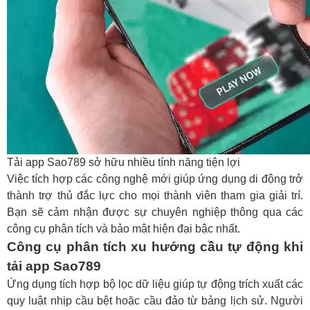
Tải app Sao789 sở hữu nhiều tính năng tiện lợi
Việc tích hợp các công nghệ mới giúp ứng dụng di động trở
thành trợ thủ đắc lực cho mọi thành viên tham gia giải trí.
Bạn sẽ cảm nhận được sự chuyên nghiệp thông qua các
công cụ phân tích và bảo mật hiện đại bậc nhất.
Công cụ phân tích xu hướng cầu tự động khi
tải app Sao789
Ứng dụng tích hợp bộ lọc dữ liệu giúp tự động trích xuất các
quy luật nhịp cầu bệt hoặc cầu đảo từ bảng lịch sử. Người