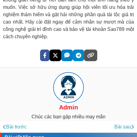
muốn. Việc sở hữu ứng dụng giúp hội viên tối ưu hóa trải
nghiệm thám hiểm và gặt hái những phần quà tài lộc giá trị
cao nhất. Hãy cài đặt ngay để cảm nhận sự mượt mà của
công nghệ giải trí đỉnh cao và bảo vệ tài khoản Sao789 một
cách chuyên nghiệp.
Admin
Chúc các bạn gặp nhiều may mắn
Bài trước
Bài sau