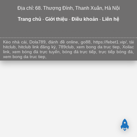
Địa chỉ: 68. Thượng Đình, Thanh Xuân, Hà Nội
Trang chủ
-
Giới thiệu
-
Điều khoản
-
Liên hệ
Nuoilokhung247
soi cầu 247 tv
rong bach kim 247 vip
Nuôi lô khung
Soi cầu mb minh ngọc
Soi cầu 247
Xosomienbac247
Kèo nhà cái
,
Dola789
,
đánh đề online
,
go88
,
https://febet1.vip/
,
tải
hitclub
,
hitclub link đăng ký
,
789club
,
xem bong da truc tiep
,
Xoilac
link
,
xem bóng đá trực tuyến
,
bóng đá trực tiếp
,
trực tiếp bóng đá
,
xem bong da truc tiep
,