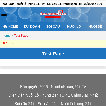
Test Page - Nuôi lô khung 247 Tv - Soi cầu 247 rồng bạch kim chính xác 100
HOME
DỰ ĐOÁN
SOI CẦU
NUÔI LÔ
NUÔI ĐỀ
Home
»
Test Page
BL555
Test Page
Bản quyền 2026 - NuoiLoKhung247.Tv
Diễn Đàn Nuôi Lô Khung 247 TOP 1 Chính Xác Nhất
Soi cầu 247
-
Soi cầu 24h
-
Nuôi lô khung 247