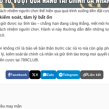
rách nhiệm người chơi thể hiện qua quá trình xuống tiền đặt cư
kiểm soát, tâm lý bất ổn
g giữ được sự tỉnh táo – chẳng hạn đang căng thẳng, mệt mỏi ho
trách nhiệm người chơi. Hành vi này thường dẫn đến những lựa
có.
 không chỉ là bảo vệ bản thân trước các rủi ro mà còn góp ph
lý, kiểm soát tài chính cá nhân và giữ tỉnh táo trong mọi quyết 
hiên cược tại 789CLUB.
Facebook
X
Zalo
Telegram
Liên kết
hiều may mắn