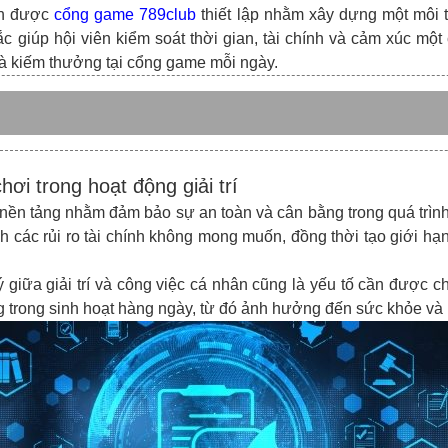
nh được
cổng game 789club
thiết lập nhằm xây dựng một môi tr
c giúp hội viên kiểm soát thời gian, tài chính và cảm xúc một
 và kiếm thưởng tại cổng game mỗi ngày.
hơi trong hoạt động giải trí
nền tảng nhằm đảm bảo sự an toàn và cân bằng trong quá trình t
nh các rủi ro tài chính không mong muốn, đồng thời tạo giới hạn 
ý giữa giải trí và công việc cá nhân cũng là yếu tố cần được c
 trong sinh hoạt hàng ngày, từ đó ảnh hưởng đến sức khỏe và h