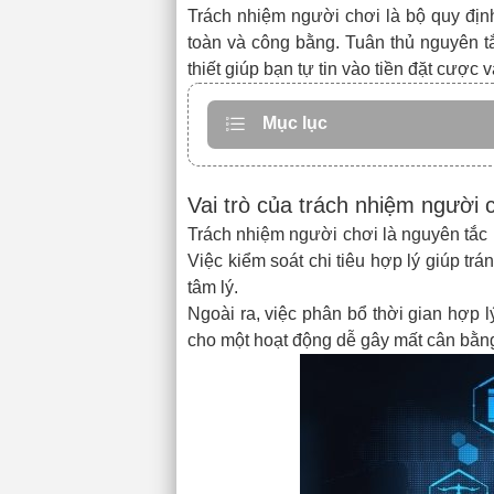
Trách nhiệm người chơi là bộ quy đị
toàn và công bằng. Tuân thủ nguyên tắ
thiết giúp bạn tự tin vào tiền đặt cược
Mục lục
Vai trò của trách nhiệm người c
Trách nhiệm người chơi là nguyên tắc 
Việc kiểm soát chi tiêu hợp lý giúp trá
tâm lý.
Ngoài ra, việc phân bổ thời gian hợp l
cho một hoạt động dễ gây mất cân bằng