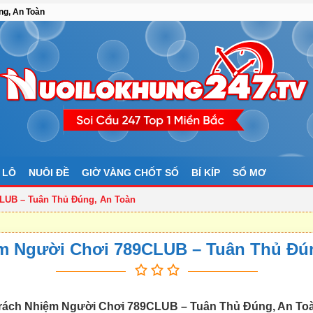
ng, An Toàn
 LÔ
NUÔI ĐỀ
GIỜ VÀNG CHỐT SỐ
BÍ KÍP
SỔ MƠ
LUB – Tuân Thủ Đúng, An Toàn
m Người Chơi 789CLUB – Tuân Thủ Đú
rách Nhiệm Người Chơi 789CLUB – Tuân Thủ Đúng, An To