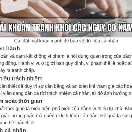
Cài đặt mật khẩu mạnh để bảo vệ dữ liệu cá nhân
ện hành
khoản và cam kết không vi phạm là nội dung quan trọng của trá
ng đồng. Hành vi vượt giới hạn quy định, vi phạm thể lệ hoặc s
xảy ra tranh chấp.
hiếu trách nhiệm
n thiết để duy trì sự cân bằng và an toàn khi tham gia các hoạt 
hội viên đang dần xa rời trách nhiệm cá nhân, từ đó ảnh hưởng n
 soát thời gian
át thời gian là biểu hiện phổ biến của hành vi thiếu tự chủ. K
 giác hưng phấn mà quên đi lịch trình cá nhân. Hệ quả là sự 
an hệ thân thiết.
nh cá nhân