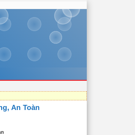
ng, An Toàn
àn