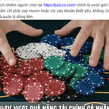
ách nhiệm người chơi tại
https://just.co.com/
chính là vượt giới
ậm chí phải vay mượn hoặc chi vào khoản thiết yếu, không chỉ
à quản lý dòng tiền.