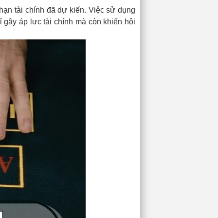
 hạn tài chính đã dự kiến. Việc sử dụng
 gây áp lực tài chính mà còn khiến hội