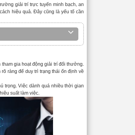
ường giải trí trực tuyến minh bạch, an
 cách hiệu quả. Đây cũng là yếu tố cần
ham gia hoạt động giải trí đổi thưởng.
rõ ràng để duy trì trạng thái ổn định về
hú trọng. Việc dành quá nhiều thời gian
iệu suất làm việc.