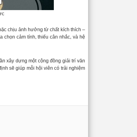
ợc
ặc chịu ảnh hưởng từ chất kích thích –
 chọn cảm tính, thiếu cân nhắc, và hệ
ần xây dựng một cộng đồng giải trí văn
định sẽ giúp mỗi hội viên có trải nghiệm