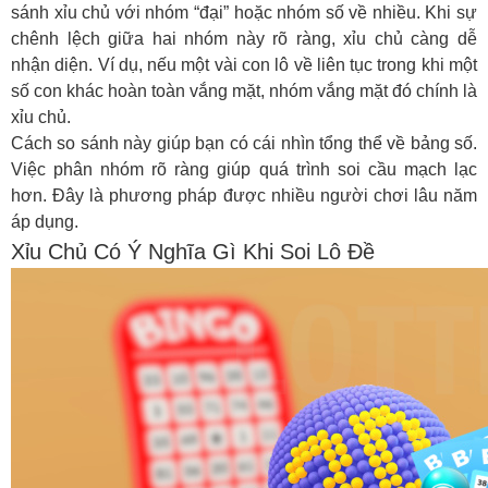
sánh xỉu chủ với nhóm “đại” hoặc nhóm số về nhiều. Khi sự
chênh lệch giữa hai nhóm này rõ ràng, xỉu chủ càng dễ
nhận diện. Ví dụ, nếu một vài con lô về liên tục trong khi một
số con khác hoàn toàn vắng mặt, nhóm vắng mặt đó chính là
xỉu chủ.
Cách so sánh này giúp bạn có cái nhìn tổng thể về bảng số.
Việc phân nhóm rõ ràng giúp quá trình soi cầu mạch lạc
hơn. Đây là phương pháp được nhiều người chơi lâu năm
áp dụng.
Xỉu Chủ Có Ý Nghĩa Gì Khi Soi Lô Đề