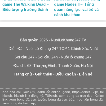
game The Walking Dead –
game Hades II – Tổng
Biểu tượng trưởng thành
quan năng lực, vai trò và
cách khai thác
Bản quyền 2026 - NuoiLoKhung247.Tv
Diễn Đàn Nuôi Lô Khung 247 TOP 1 Chính Xác Nhất
Soi cầu 247
-
Soi cầu 24h
-
Nuôi lô khung 247
Địa chỉ: 68. Thượng Đình, Thanh Xuân, Hà Nội
Trang chủ
-
Giới thiệu
-
Điều khoản
-
Liên hệ
Nuoilokhung247
soi cầu 247 tv
rong bach kim 247 vip
Nuôi lô khung
Soi cầu mb minh ngọc
Soi cầu 247
Xosomienbac247
Kèo nhà cái
,
Dola789
,
đánh đề online
,
go88
,
https://febet1.vip/
,
tải
hitclub
,
hitclub link đăng ký
,
789club
,
xem bong da truc tiep
,
Xoilac
link
,
xem bóng đá trực tuyến
,
bóng đá trực tiếp
,
trực tiếp bóng đá
,
xem bong da truc tiep
,