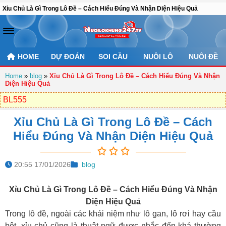
Xỉu Chủ Là Gì Trong Lô Đề – Cách Hiểu Đúng Và Nhận Diện Hiệu Quả
HOME
DỰ ĐOÁN
SOI CẦU
NUÔI LÔ
NUÔI ĐỀ
Home
»
blog
»
Xỉu Chủ Là Gì Trong Lô Đề – Cách Hiểu Đúng Và Nhận
Diện Hiệu Quả
BL555
Xỉu Chủ Là Gì Trong Lô Đề – Cách
Hiểu Đúng Và Nhận Diện Hiệu Quả
20:55 17/01/2026
blog
Xỉu Chủ Là Gì Trong Lô Đề – Cách Hiểu Đúng Và Nhận
Diện Hiệu Quả
Trong lô đề, ngoài các khái niệm như lô gan, lô rơi hay cầu
bệt, xỉu chủ cũng là thuật ngữ được nhắc đến khá thường