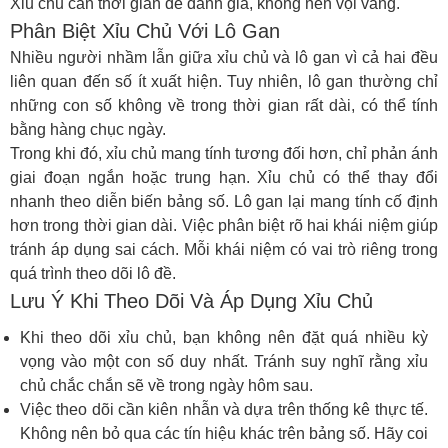
Xỉu chủ cần thời gian để đánh giá, không nên vội vàng.
Phân Biệt Xỉu Chủ Với Lô Gan
Nhiều người nhầm lẫn giữa xỉu chủ và lô gan vì cả hai đều
liên quan đến số ít xuất hiện. Tuy nhiên, lô gan thường chỉ
những con số không về trong thời gian rất dài, có thể tính
bằng hàng chục ngày.
Trong khi đó, xỉu chủ mang tính tương đối hơn, chỉ phản ánh
giai đoạn ngắn hoặc trung hạn. Xỉu chủ có thể thay đổi
nhanh theo diễn biến bảng số. Lô gan lại mang tính cố định
hơn trong thời gian dài. Việc phân biệt rõ hai khái niệm giúp
tránh áp dụng sai cách. Mỗi khái niệm có vai trò riêng trong
quá trình theo dõi lô đề.
Lưu Ý Khi Theo Dõi Và Áp Dụng Xỉu Chủ
Khi theo dõi xỉu chủ, bạn không nên đặt quá nhiều kỳ
vọng vào một con số duy nhất. Tránh suy nghĩ rằng xỉu
chủ chắc chắn sẽ về trong ngày hôm sau.
Việc theo dõi cần kiên nhẫn và dựa trên thống kê thực tế.
Không nên bỏ qua các tín hiệu khác trên bảng số. Hãy coi