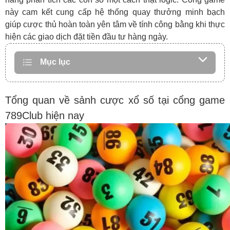
này cam kết cung cấp hệ thống quay thưởng minh bạch
giúp cược thủ hoàn toàn yên tâm về tính công bằng khi thực
hiện các giao dịch đặt tiền đầu tư hàng ngày.
Mục lục
Tổng quan về sảnh cược xổ số tại cổng game
789Club hiện nay