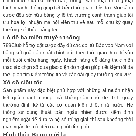
chính thức của ba miền Bắc, Trung, Nam hoặc những loại
hình nhanh chóng giúp tiết kiệm thời gian chờ đợi. Mỗi sảnh
cược đều sở hữu bảng tỷ lệ trả thưởng cạnh tranh giúp tối
ưu hóa lợi nhuận mà hội viên thu về sau mỗi chu kỳ quay
thưởng kết thúc thắng lợi.
Lô đề ba miền truyền thống
789Club hỗ trợ đặt cược đầy đủ các đài từ Bắc vào Nam với
bảng kết quả cập nhật chính xác theo thời gian thực tế vào
mỗi buổi chiều hàng ngày. Khách hàng dễ dàng thực hiện
thao tác chọn số qua giao diện đơn giản giúp tiết kiệm tối đa
thời gian tìm kiếm thông tin về các đài quay thưởng khu vực.
Xổ số siêu tốc
Sản phẩm này đặc biệt phù hợp với những ai muốn nhận
kết quả nhanh chóng mà không cần chờ đợi lịch quay
thưởng định kỳ từ các cơ quan kiến thiết nhà nước. Hệ
thống sử dụng thuật toán ngẫu nhiên được kiểm định
nghiêm ngặt để đưa ra bộ số trúng giải chỉ sau khoảng thời
gian ngắn từ một đến năm phút đồng hồ.
Hình thức Keno mới lạ