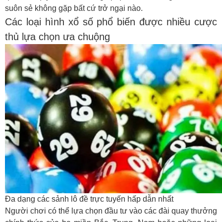
suôn sẻ không gặp bất cứ trở ngại nào.
Các loại hình xổ số phổ biến được nhiều cược
thủ lựa chọn ưa chuộng
Đa dạng các sảnh lô đề trực tuyến hấp dẫn nhất
Người chơi có thể lựa chọn đầu tư vào các đài quay thưởng