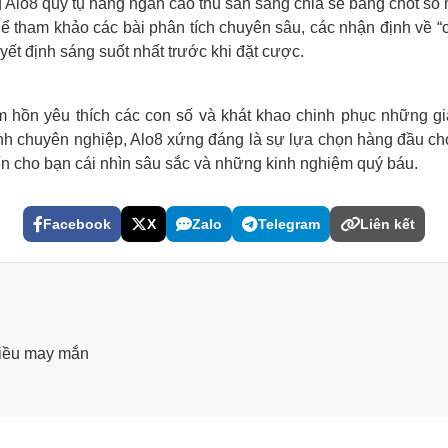
 Alo8 quy tụ hàng ngàn cao thủ sẵn sàng chia sẻ bảng chốt số 
thể tham khảo các bài phân tích chuyên sâu, các nhận định về “
yết định sáng suốt nhất trước khi đặt cược.
 hồn yêu thích các con số và khát khao chinh phục những giả
nh chuyên nghiệp, Alo8 xứng đáng là sự lựa chọn hàng đầu c
ến cho bạn cái nhìn sâu sắc và những kinh nghiệm quý báu.
Facebook
X
Zalo
Telegram
Liên kết
hiều may mắn