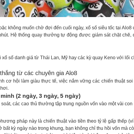
c không muốn chờ đợi đến cuối ngày, xổ số siêu tốc tại Alo8
5 phút. Hệ thống quay thưởng tự động được giám sát chặt chẽ
xổ số danh giá từ Thái Lan, Mỹ hay các kỳ quay Keno với lối ch
 thắng từ các chuyên gia Alo8
 cơ hội làm giàu thực tế, việc nắm vững các chiến thuật soi 
chơi.
minh (2 ngày, 3 ngày, 5 ngày)
m soát, các cao thủ thường tập trung nguồn vốn vào một vài con 
hương pháp này là chiến thuật vào tiền theo tỷ lệ gấp thếp (v
 ở bất kỳ ngày nào trong khung, bạn không chỉ thu hồi vốn mà c