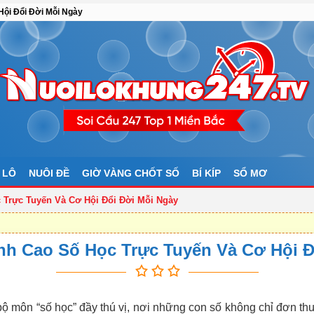
Hội Đổi Đời Mỗi Ngày
 LÔ
NUÔI ĐỀ
GIỜ VÀNG CHỐT SỐ
BÍ KÍP
SỔ MƠ
 Trực Tuyến Và Cơ Hội Đổi Đời Mỗi Ngày
ỉnh Cao Số Học Trực Tuyến Và Cơ Hội Đ
t bộ môn “số học” đầy thú vị, nơi những con số không chỉ đơn t