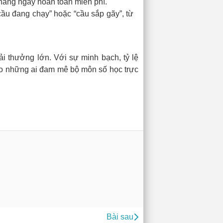
hàng ngày hoàn toàn miễn phí.
cầu đang chạy” hoặc “cầu sắp gãy”, từ
i thưởng lớn. Với sự minh bạch, tỷ lệ
ho những ai đam mê bộ môn số học trực
Bài sau