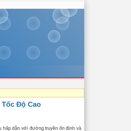
n Tốc Độ Cao
u hấp dẫn với đường truyền ổn định và