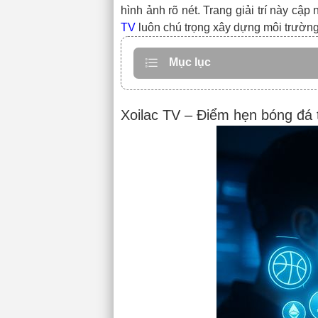
hình ảnh rõ nét. Trang giải trí này cập 
TV
luôn chú trọng xây dựng môi trường 
Mục lục
Xoilac
TV – Điểm hẹn bóng đá t