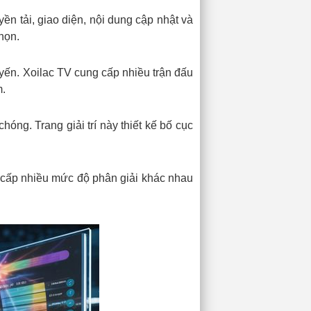
n tải, giao diện, nội dung cập nhật và
họn.
uyến.
Xoilac
TV
cung cấp nhiều trận đấu
m.
ng. Trang giải trí này thiết kế bố cục
cấp nhiều mức độ phân giải khác nhau