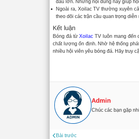
đấu lớn. Những nội dung này giúp hội
Ngoài ra,
Xoilac
TV
thường xuyên cải 
theo dõi các trận cầu quan trọng diễn r
Kết luận
Bóng đá từ
Xoilac
TV luôn mang đến c
chất lượng ổn định. Nhờ hệ thống phát s
nhiều hội viên yêu bóng đá. Hãy truy c
Admin
Chúc các bạn gặp n
Bài trước