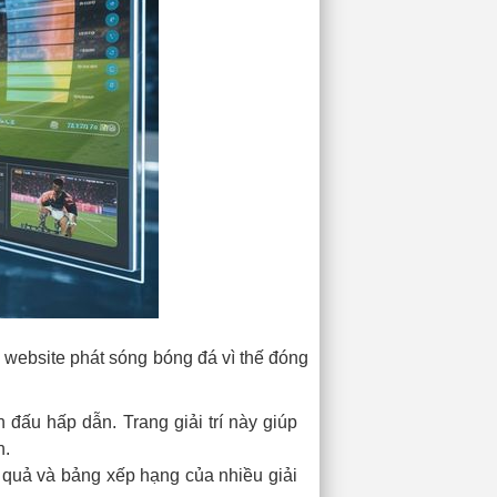
 website phát sóng bóng đá vì thế đóng
đấu hấp dẫn. Trang giải trí này giúp
h.
ết quả và bảng xếp hạng của nhiều giải