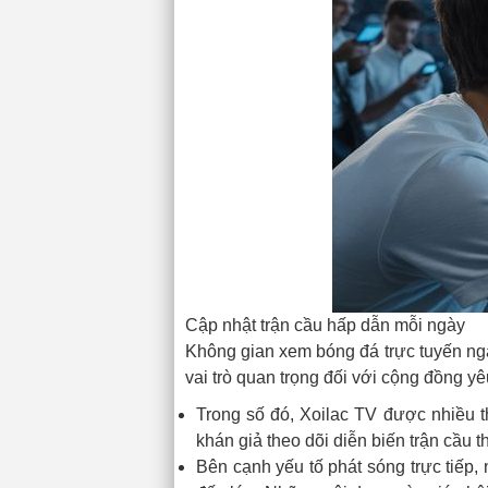
C
ập nhật trận cầu hấp dẫn mỗi ngày
Không gian xem bóng đá trực tuyến ngà
vai trò quan trọng đối với cộng đồng yê
Trong số đó,
Xoilac
TV
được nhiều th
khán giả theo dõi diễn biến trận cầu 
Bên cạnh yếu tố phát sóng trực tiếp, 