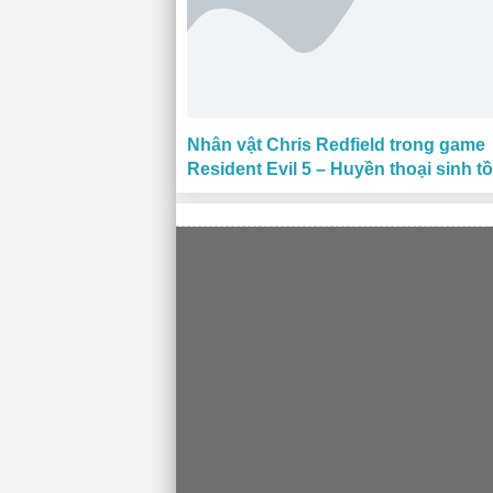
Nhân vật Chris Redfield trong game
Resident Evil 5 – Huyền thoại sinh t