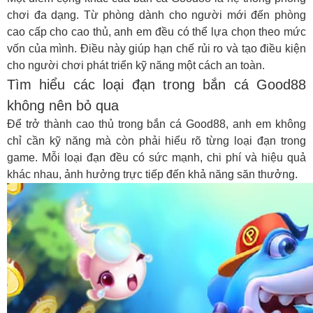
chơi đa dạng. Từ phòng dành cho người mới đến phòng
cao cấp cho cao thủ, anh em đều có thể lựa chọn theo mức
vốn của mình. Điều này giúp hạn chế rủi ro và tạo điều kiện
cho người chơi phát triển kỹ năng một cách an toàn.
Tìm hiểu các loại đạn trong bắn cá Good88
không nên bỏ qua
Để trở thành cao thủ trong bắn cá Good88, anh em không
chỉ cần kỹ năng mà còn phải hiểu rõ từng loại đạn trong
game. Mỗi loại đạn đều có sức mạnh, chi phí và hiệu quả
khác nhau, ảnh hưởng trực tiếp đến khả năng săn thưởng.