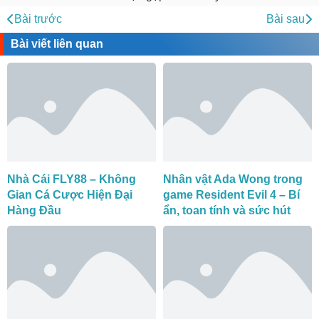
Bài trước
Bài sau
Bài viết liên quan
Nhà Cái FLY88 – Không
Nhân vật Ada Wong trong
Gian Cá Cược Hiện Đại
game Resident Evil 4 – Bí
Hàng Đầu
ẩn, toan tính và sức hút