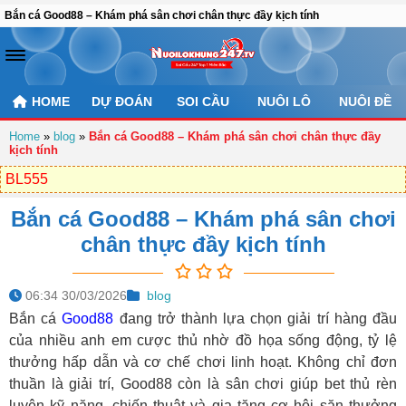
Bắn cá Good88 – Khám phá sân chơi chân thực đầy kịch tính
HOME
DỰ ĐOÁN
SOI CẦU
NUÔI LÔ
NUÔI ĐỀ
Home
»
blog
»
Bắn cá Good88 – Khám phá sân chơi chân thực đầy
kịch tính
BL555
Bắn cá Good88 – Khám phá sân chơi
chân thực đầy kịch tính
06:34 30/03/2026
blog
Bắn cá
Good88
đang trở thành lựa chọn giải trí hàng đầu
của nhiều anh em cược thủ nhờ đồ họa sống động, tỷ lệ
thưởng hấp dẫn và cơ chế chơi linh hoạt. Không chỉ đơn
thuần là giải trí, Good88 còn là sân chơi giúp bet thủ rèn
luyện kỹ năng, chiến thuật và gia tăng cơ hội săn thưởng