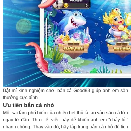
Bật mí kinh nghiệm chơi bắn cá Good88 giúp anh em săn
thưởng cực đỉnh
Ưu tiên bắn cá nhỏ
Một sai lầm phổ biến của nhiều bet thủ là lao vào săn cá lớn
ngay từ đầu. Thực tế, việc này dễ khiến anh em “cháy túi”
nhanh chóng. Thay vào đó, hãy tập trung bắn cá nhỏ để tích