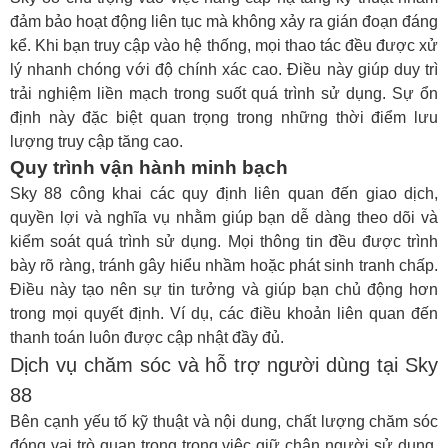
đảm bảo hoạt động liên tục mà không xảy ra gián đoạn đáng
kể. Khi bạn truy cập vào hệ thống, mọi thao tác đều được xử
lý nhanh chóng với độ chính xác cao. Điều này giúp duy trì
trải nghiệm liền mạch trong suốt quá trình sử dụng. Sự ổn
định này đặc biệt quan trọng trong những thời điểm lưu
lượng truy cập tăng cao.
Quy trình vận hành minh bạch
Sky 88 công khai các quy định liên quan đến giao dịch,
quyền lợi và nghĩa vụ nhằm giúp bạn dễ dàng theo dõi và
kiểm soát quá trình sử dụng. Mọi thông tin đều được trình
bày rõ ràng, tránh gây hiểu nhầm hoặc phát sinh tranh chấp.
Điều này tạo nên sự tin tưởng và giúp bạn chủ động hơn
trong mọi quyết định. Ví dụ, các điều khoản liên quan đến
thanh toán luôn được cập nhật đầy đủ.
Dịch vụ chăm sóc và hỗ trợ người dùng tại Sky
88
Bên cạnh yếu tố kỹ thuật và nội dung, chất lượng chăm sóc
đóng vai trò quan trọng trong việc giữ chân người sử dụng.