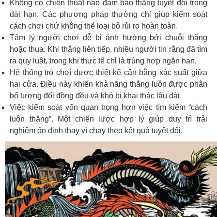
Không có chiến thuật nào đảm bảo thắng tuyệt đối trong
dài hạn. Các phương pháp thường chỉ giúp kiểm soát
cách chơi chứ không thể loại bỏ rủi ro hoàn toàn.
Tâm lý người chơi dễ bị ảnh hưởng bởi chuỗi thắng
hoặc thua. Khi thắng liên tiếp, nhiều người tin rằng đã tìm
ra quy luật, trong khi thực tế chỉ là trùng hợp ngắn hạn.
Hệ thống trò chơi được thiết kế cân bằng xác suất giữa
hai cửa. Điều này khiến khả năng thắng luôn được phân
bổ tương đối đồng đều và khó bị khai thác lâu dài.
Việc kiểm soát vốn quan trọng hơn việc tìm kiếm “cách
luôn thắng”. Một chiến lược hợp lý giúp duy trì trải
nghiệm ổn định thay vì chạy theo kết quả tuyệt đối.