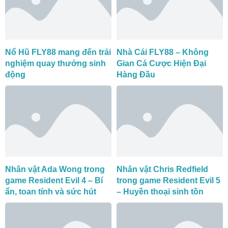
Nổ Hũ FLY88 mang đến trải
Nhà Cái FLY88 – Không
nghiệm quay thưởng sinh
Gian Cá Cược Hiện Đại
động
Hàng Đầu
Nhân vật Ada Wong trong
Nhân vật Chris Redfield
game Resident Evil 4 – Bí
trong game Resident Evil 5
ẩn, toan tính và sức hút
– Huyền thoại sinh tồn