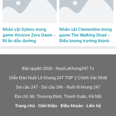
Nhân vật Sylens trong
Nhân vật Clementine trong
game Horizon Zero Dawn –
game The Walking Dead –
Bí ẩn dẫn đường
Biểu tượng trưởng thành
Bản quyền 2026 - NuoiLoKhung247.Tv
Diễn Đàn Nuôi Lô Khung 247 TOP 1 Chính Xác Nhất
Soi cầu 247
-
Soi cầu 24h
-
Nuôi lô khung 247
Địa chỉ: 68. Thượng Đình, Thanh Xuân, Hà Nội
Trang chủ
-
Giới thiệu
-
Điều khoản
-
Liên hệ
Nuoilokhung247
soi cầu 247 tv
rong bach kim 247 vip
Nuôi lô khung
Soi cầu mb minh ngọc
Soi cầu 247
Xosomienbac247