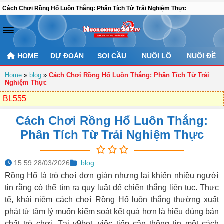
Cách Chơi Rồng Hổ Luôn Thắng: Phân Tích Từ Trải Nghiệm Thực
HOME
DỰ ĐOÁN
SOI CẦU
NUÔI LÔ
NUÔI ĐỀ
Home
»
blog
»
Cách Chơi Rồng Hổ Luôn Thắng: Phân Tích Từ Trải
Nghiệm Thực
BL555
Cách Chơi Rồng Hổ Luôn Thắng:
Phân Tích Từ Trải Nghiệm Thực
15:59 28/03/2026
blog
Rồng Hổ là trò chơi đơn giản nhưng lại khiến nhiều người
tin rằng có thể tìm ra quy luật để chiến thắng liên tục. Thực
tế, khái niệm
cách chơi Rồng Hổ luôn thắng
thường xuất
phát từ tâm lý muốn kiểm soát kết quả hơn là hiểu đúng bản
chất trò chơi. Tại
v9bet
, việc tiếp cận thông tin một cách