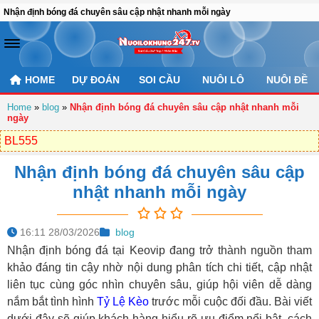
Nhận định bóng đá chuyên sâu cập nhật nhanh mỗi ngày
HOME
DỰ ĐOÁN
SOI CẦU
NUÔI LÔ
NUÔI ĐỀ
Home
»
blog
»
Nhận định bóng đá chuyên sâu cập nhật nhanh mỗi
ngày
BL555
Nhận định bóng đá chuyên sâu cập
nhật nhanh mỗi ngày
16:11 28/03/2026
blog
Nhận định bóng đá
tại
Keovip
đang trở thành nguồn tham
khảo đáng tin cậy nhờ nội dung phân tích chi tiết, cập nhật
liên tục cùng góc nhìn chuyên sâu, giúp hội viên dễ dàng
nắm bắt tình hình
Tỷ Lệ Kèo
trước mỗi cuộc đối đầu. Bài viết
dưới đây sẽ giúp khách hàng hiểu rõ ưu điểm nổi bật, cách