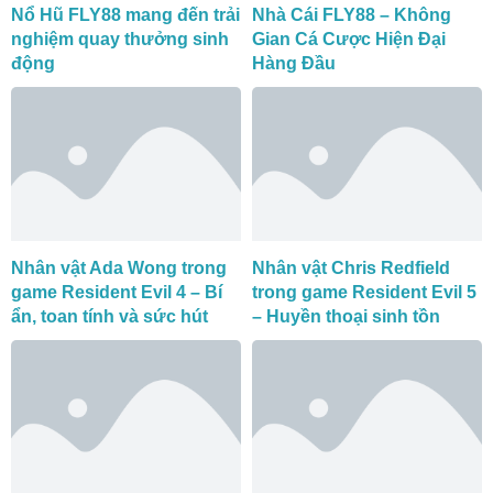
Nổ Hũ FLY88 mang đến trải
Nhà Cái FLY88 – Không
nghiệm quay thưởng sinh
Gian Cá Cược Hiện Đại
động
Hàng Đầu
Nhân vật Ada Wong trong
Nhân vật Chris Redfield
game Resident Evil 4 – Bí
trong game Resident Evil 5
ẩn, toan tính và sức hút
– Huyền thoại sinh tồn