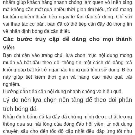
nhằm giúp khách hàng nhanh chóng làm quen với nền tảng
mà không cần mất quá nhiều thời gian tìm hiểu, từ đó mang
lại trải nghiệm thuận tiện ngay từ lần đầu sử dụng. Chỉ với
vài thao tác cơ bản, bạn đã có thể tiếp cận đầy đủ thông tin
về nhận định bóng đá cần thiết.
Các bước truy cập dễ dàng cho mọi thành
viên
Bạn chỉ cần vào trang chủ, lựa chọn mục nội dung mong
muốn và bắt đầu theo dõi thông tin một cách dễ dàng mà
không gặp bất kỳ trở ngại nào trong quá trình sử dụng. Điều
này giúp tiết kiệm thời gian và nâng cao hiệu quả trải
nghiệm.
Hướng dẫn tiếp cận nội dung nhanh chóng và hiệu quả
Lý do nên lựa chọn nền tảng để theo dõi phân
tích bóng đá
Nhận định bóng đá
tại đây đã chứng minh được chất lượng
thông qua sự hài lòng của đông đảo hội viên, từ nội dung
chuyên sâu cho đến tốc độ cập nhật đều đáp ứng tốt nhu