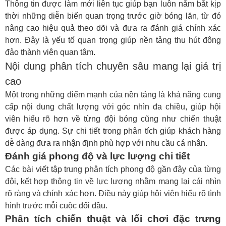
Thông tin được làm mới liên tục giúp bạn luôn nắm bắt kịp
thời những diễn biến quan trọng trước giờ bóng lăn, từ đó
nâng cao hiệu quả theo dõi và đưa ra đánh giá chính xác
hơn. Đây là yếu tố quan trọng giúp nền tảng thu hút đông
đảo thành viên quan tâm.
Nội dung phân tích chuyên sâu mang lại giá trị
cao
Một trong những điểm mạnh của nền tảng là khả năng cung
cấp nội dung chất lượng với góc nhìn đa chiều, giúp hội
viên hiểu rõ hơn về từng đội bóng cũng như chiến thuật
được áp dụng. Sự chi tiết trong phân tích giúp khách hàng
dễ dàng đưa ra nhận định phù hợp với nhu cầu cá nhân.
Đánh giá phong độ và lực lượng chi tiết
Các bài viết tập trung phân tích phong độ gần đây của từng
đội, kết hợp thông tin về lực lượng nhằm mang lại cái nhìn
rõ ràng và chính xác hơn. Điều này giúp hội viên hiểu rõ tình
hình trước mỗi cuộc đối đầu.
Phân tích chiến thuật và lối chơi đặc trưng