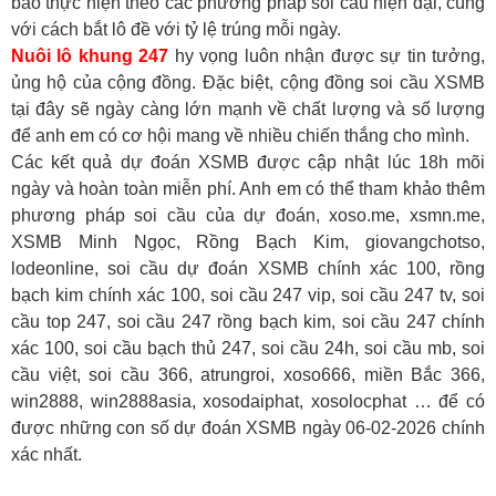
bảo thực hiện theo các phương pháp soi cầu hiện đại, cùng
với cách bắt lô đề với tỷ lệ trúng mỗi ngày.
Nuôi lô khung 247
hy vọng luôn nhận được sự tin tưởng,
ủng hộ của cộng đồng. Đặc biệt, cộng đồng soi cầu XSMB
tại đây sẽ ngày càng lớn mạnh về chất lượng và số lượng
để anh em có cơ hội mang về nhiều chiến thắng cho mình.
Các kết quả dự đoán XSMB được cập nhật lúc 18h mõi
ngày và hoàn toàn miễn phí. Anh em có thể tham khảo thêm
phương pháp soi cầu của dự đoán, xoso.me, xsmn.me,
XSMB Minh Ngọc, Rồng Bạch Kim, giovangchotso,
lodeonline, soi cầu dự đoán XSMB chính xác 100, rồng
bạch kim chính xác 100, soi cầu 247 vip, soi cầu 247 tv, soi
cầu top 247, soi cầu 247 rồng bạch kim, soi cầu 247 chính
xác 100, soi cầu bạch thủ 247, soi cầu 24h, soi cầu mb, soi
cầu việt, soi cầu 366, atrungroi, xoso666, miền Bắc 366,
win2888, win2888asia, xosodaiphat, xosolocphat … để có
được những con số dự đoán XSMB ngày 06-02-2026 chính
xác nhất.