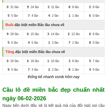
0
: 31 lần
9
: 24 lần
3
: 11 lần
8
: 9 lần
2
: 8 lần
5
: 5 lần
7
: 4 lần
4
: 2 lần
1
: 1 lần
6
: 0 lần
Đuôi
đặc biệt miền Bắc lâu chưa về
9
: 29 lần
6
: 15 lần
3
: 14 lần
2
: 12 lần
0
: 9 lần
5
: 6 lần
4
: 5 lần
1
: 3 lần
7
: 1 lần
8
: 0 lần
Tổng
đặc biệt miền Bắc lâu chưa về
0
: 20 lần
6
: 18 lần
1
: 10 lần
3
: 8 lần
5
: 7 lần
9
: 5 lần
7
: 3 lần
2
: 2 lần
8
: 1 lần
4
: 0 lần
thống kê nhanh xsmb hôm nay
Cầu lô đề miền bắc đẹp chuẩn nhất
ngày 06-02-2026
Ngay bên dưới đây sẽ là kết quả mà của đội ngũ soi cầu