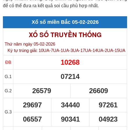
để có thể đưa ra kết quả soi cầu phù hợp nhất.
Xổ số miền Bắc 05-02-2026
XỔ SỐ TRUYỀN THỐNG
Thứ năm ngày 05-02-2026
Ký tự trúng giải:
10UA-7UA-1UA-3UA-17UA-14UA-2UA-15UA
10268
ĐB
07214
G.1
26579
26609
G.2
29697
34440
97261
G.3
06557
90341
04923