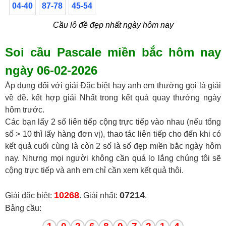
04-40
87-78
45-54
Cầu lô đề đẹp nhất ngày hôm nay
Soi cầu Pascale miền bắc hôm nay
ngày 06-02-2026
Áp dụng đối với giải Đặc biệt hay anh em thường gọi là giải
về đề. kết hợp giải Nhất trong kết quả quay thưởng ngày
hôm trước.
Các bạn lấy 2 số liên tiếp cộng trực tiếp vào nhau (nếu tổng
số > 10 thì lấy hàng đơn vị), thao tác liên tiếp cho đến khi có
kết quả cuối cùng là còn 2 số là số đẹp miền bắc ngày hôm
nay. Nhưng mọi người không cần quá lo lắng chúng tôi sẽ
cộng trực tiếp và anh em chỉ cần xem kết quả thôi.
10268
07214
Giải đặc biệt:
. Giải nhất:
.
Bảng cầu: