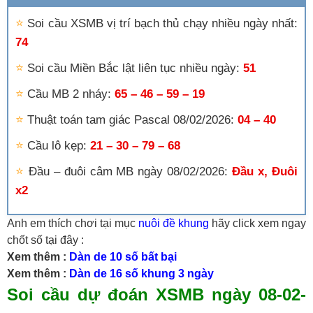
Soi cầu XSMB vị trí bạch thủ chạy nhiều ngày nhất:
74
Soi cầu Miền Bắc lật liên tục nhiều ngày:
51
Cầu MB 2 nháy:
65 – 46 – 59 – 19
Thuật toán tam giác Pascal 08/02/2026:
04 – 40
Cầu lô kẹp:
21 – 30 – 79 – 68
Đầu – đuôi câm MB ngày 08/02/2026:
Đầu x, Đuôi
x2
Anh em thích chơi tại mục
nuôi đề khung
hãy click xem ngay
chốt số tại đây :
Xem thêm :
Dàn de 10 số bất bại
Xem thêm :
Dàn de 16 số khung 3 ngày
Soi cầu dự đoán XSMB ngày 08-02-