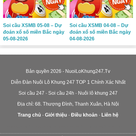
Soi cầu XSMB 05-08 – Dự
Soi cầu XSMB 04-08 – Dự
đoán xổ số miền Bắc ngày
đoán xổ số miền Bắc ngày
05-08-2026
04-08-2026
Bản quyền 2026 - NuoiLoKhung247.Tv
Diễn Đàn Nuôi Lô Khung 247 TOP 1 Chính Xác Nhất
Soi cầu 247
-
Soi cầu 24h
-
Nuôi lô khung 247
Địa chỉ: 68. Thượng Đình, Thanh Xuân, Hà Nội
Trang chủ
-
Giới thiệu
-
Điều khoản
-
Liên hệ
Nuoilokhung247
soi cầu 247 tv
rong bach kim 247 vip
Nuôi lô khung
Soi cầu mb minh ngọc
Soi cầu 247
Xosomienbac247