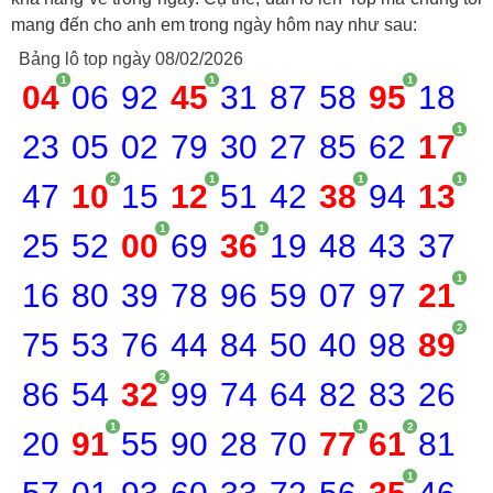
mang đến cho anh em trong ngày hôm nay như sau:
Bảng lô top ngày 08/02/2026
1
1
1
04
06
92
45
31
87
58
95
18
1
23
05
02
79
30
27
85
62
17
2
1
1
1
47
10
15
12
51
42
38
94
13
1
1
25
52
00
69
36
19
48
43
37
1
16
80
39
78
96
59
07
97
21
2
75
53
76
44
84
50
40
98
89
2
86
54
32
99
74
64
82
83
26
1
1
2
20
91
55
90
28
70
77
61
81
1