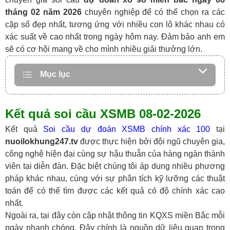
tháng 02 năm 2026
chuyên nghiệp để có thể chọn ra các
cặp số đẹp nhất, tương ứng với nhiều con lô khác nhau có
xác suất về cao nhất trong ngày hôm nay. Đảm bảo anh em
sẽ có cơ hội mang về cho mình nhiều giải thưởng lớn.
Mục lục
Kết quả soi cầu XSMB 08-02-2026
Kết quả
Soi cầu dự đoán XSMB chính xác 100
tại
nuoilokhung247.tv
được thực hiện bởi đội ngũ chuyên gia,
công nghệ hiện đại cùng sự hậu thuẫn của hàng ngàn thành
viên tại diễn đàn. Đặc biệt chúng tôi áp dụng nhiều phương
pháp khác nhau, cùng với sự phân tích kỹ lưỡng các thuật
toán để có thể tìm được các kết quả có độ chính xác cao
nhất.
Ngoài ra, tại đây còn cập nhật thông tin KQXS miền Bắc mỗi
ngày nhanh chóng. Đây chính là nguồn dữ liệu quan trọng