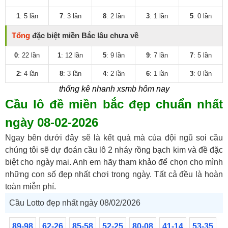
1
: 5 lần
7
: 3 lần
8
: 2 lần
3
: 1 lần
5
: 0 lần
Tổng
đặc biệt miền Bắc lâu chưa về
0
: 22 lần
1
: 12 lần
5
: 9 lần
9
: 7 lần
7
: 5 lần
2
: 4 lần
8
: 3 lần
4
: 2 lần
6
: 1 lần
3
: 0 lần
thống kê nhanh xsmb hôm nay
Cầu lô đề miền bắc đẹp chuẩn nhất
ngày 08-02-2026
Ngay bên dưới đây sẽ là kết quả mà của đội ngũ soi cầu
chúng tôi sẽ dự đoán cầu lô 2 nháy rồng bạch kim và đề đặc
biệt cho ngày mai. Anh em hãy tham khảo để chọn cho mình
những con số đẹp nhất chơi trong ngày. Tất cả đều là hoàn
toàn miễn phí.
Cầu Lotto đẹp nhất ngày 08/02/2026
89-98
62-26
85-58
52-25
80-08
41-14
53-35