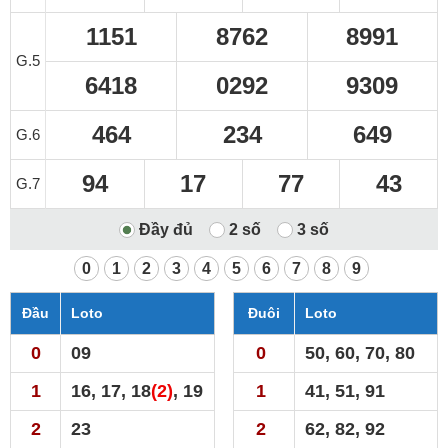
1151
8762
8991
G.5
6418
0292
9309
464
234
649
G.6
94
17
77
43
G.7
0
1
2
3
4
5
6
7
8
9
Đầu
Loto
Đuôi
Loto
0
09
0
50, 60, 70, 80
1
16, 17, 18
(2)
, 19
1
41, 51, 91
2
23
2
62, 82, 92