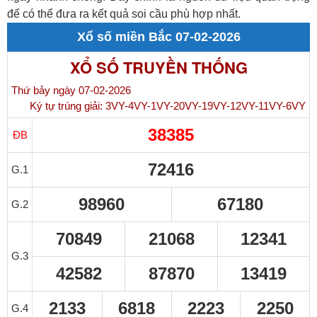
để có thể đưa ra kết quả soi cầu phù hợp nhất.
Xổ số miền Bắc 07-02-2026
XỔ SỐ TRUYỀN THỐNG
Thứ bảy ngày 07-02-2026
Ký tự trúng giải:
3VY-4VY-1VY-20VY-19VY-12VY-11VY-6VY
38385
ĐB
72416
G.1
98960
67180
G.2
70849
21068
12341
G.3
42582
87870
13419
2133
6818
2223
2250
G.4