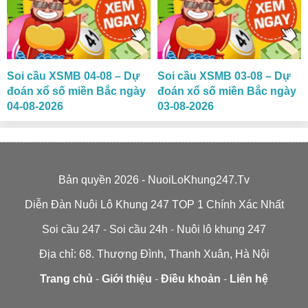
Soi cầu XSMB 04-08 – Dự
Soi cầu XSMB 03-08 – Dự
đoán xổ số miền Bắc ngày
đoán xổ số miền Bắc ngày
04-08-2026
03-08-2026
Bản quyền 2026 - NuoiLoKhung247.Tv
Diễn Đàn Nuôi Lô Khung 247 TOP 1 Chính Xác Nhất
Soi cầu 247
-
Soi cầu 24h
-
Nuôi lô khung 247
Địa chỉ: 68. Thượng Đình, Thanh Xuân, Hà Nội
Trang chủ
-
Giới thiệu
-
Điều khoản
-
Liên hệ
Nuoilokhung247
soi cầu 247 tv
rong bach kim 247 vip
Nuôi lô khung
Soi cầu mb minh ngọc
Soi cầu 247
Xosomienbac247