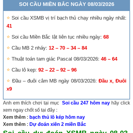
SOI CẦU MIỀN BẮC NGÀY 08/03/2026
Soi cầu XSMB vị trí bạch thủ chạy nhiều ngày nhất:
41
Soi cầu Miền Bắc lật liên tục nhiều ngày:
68
Cầu MB 2 nháy:
12 – 70 – 34 – 84
Thuật toán tam giác Pascal 08/03/2026:
46 – 64
Cầu lô kẹp:
92 – 22 – 92 – 96
Đầu – đuôi câm MB ngày 08/03/2026:
Đầu x, Đuôi
x9
Anh em thích chơi tại mục
Soi cầu 247 hôm nay
hãy click
xem ngay chốt số tại đây :
Xem thêm :
bạch thủ lô kép hôm nay
Xem thêm :
Dự đoán xiên 2 miền Bắc