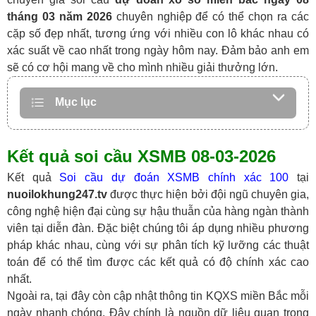
tháng 03 năm 2026
chuyên nghiệp để có thể chọn ra các
cặp số đẹp nhất, tương ứng với nhiều con lô khác nhau có
xác suất về cao nhất trong ngày hôm nay. Đảm bảo anh em
sẽ có cơ hội mang về cho mình nhiều giải thưởng lớn.
Mục lục
Kết quả soi cầu XSMB 08-03-2026
Kết quả
Soi cầu dự đoán XSMB chính xác 100
tại
nuoilokhung247.tv
được thực hiện bởi đội ngũ chuyên gia,
công nghệ hiện đại cùng sự hậu thuẫn của hàng ngàn thành
viên tại diễn đàn. Đặc biệt chúng tôi áp dụng nhiều phương
pháp khác nhau, cùng với sự phân tích kỹ lưỡng các thuật
toán để có thể tìm được các kết quả có độ chính xác cao
nhất.
Ngoài ra, tại đây còn cập nhật thông tin KQXS miền Bắc mỗi
ngày nhanh chóng. Đây chính là nguồn dữ liệu quan trọng