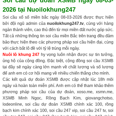
Soi cầu dự đoán XSMB ngày 08-03-
2026 tại Nuoilokhung247
Soi cầu xổ số miền bắc ngày 08-03-2026 được thực hiện
bởi đội ngũ admin của
nuoilokhung247.tv
, cùng với hàng
ngàn thành viên, cao thủ đến từ mọi miền đất nước góp sức.
Tất cả những thông tin soi cầu miền Bắc trên trang đều đảm
bảo thực hiện theo các phương pháp soi cầu hiện đại, cùng
với cách bắt lô đề với tỷ lệ trúng mỗi ngày.
Nuôi lô khung 247
hy vọng luôn nhận được sự tin tưởng,
ủng hộ của cộng đồng. Đặc biệt, cộng đồng soi cầu XSMB
tại đây sẽ ngày càng lớn mạnh về chất lượng và số lượng
để anh em có cơ hội mang về nhiều chiến thắng cho mình.
Các kết quả dự đoán XSMB được cập nhật lúc 18h mõi
ngày và hoàn toàn miễn phí. Anh em có thể tham khảo thêm
phương pháp soi cầu của dự đoán, xoso.me, xsmn.me,
XSMB Minh Ngọc, Rồng Bạch Kim, giovangchotso,
lodeonline, soi cầu dự đoán XSMB chính xác 100, rồng
bạch kim chính xác 100, soi cầu 247 vip, soi cầu 247 tv, soi