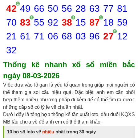
1
42
49
66
50
56
28
63
77
81
1
1
1
70
83
55
92
38
15
87
18
59
2
21
61
71
06
68
03
96
27
12
32
Thống kê nhanh xổ số miền bắc
ngày 08-03-2026
Việc dựa vào lô gan là yếu tố quan trọng giúp mọi người có
thể tham gia soi cầu hiệu quả. Đặc biệt, anh em cần phối
hợp thêm nhiều phương pháp đi kèm để có thể tìm ra được
những cặp số có tỷ lệ về chuẩn nhất.
Dưới đây là tổng hợp thống kê tần xuất loto, đầu đuôi KQXS
MB lâu chưa về để anh em có thể tham khảo:
10 bộ số loto về
nhiều
nhất trong 30 ngày