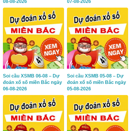
08-08-2026
07-08-2026
Soi cầu XSMB 06-08 – Dự
Soi cầu XSMB 05-08 – Dự
đoán xổ số miền Bắc ngày
đoán xổ số miền Bắc ngày
06-08-2026
05-08-2026