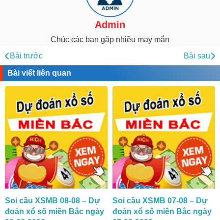
Admin
Chúc các bạn gặp nhiều may mắn
Bài trước
Bài sau
Bài viết liên quan
Soi cầu XSMB 08-08 – Dự
Soi cầu XSMB 07-08 – Dự
đoán xổ số miền Bắc ngày
đoán xổ số miền Bắc ngày