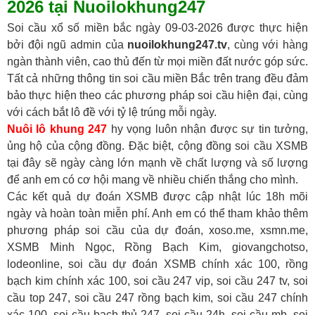
2026 tại Nuoilokhung247
Soi cầu xổ số miền bắc ngày 09-03-2026 được thực hiện
bởi đội ngũ admin của
nuoilokhung247.tv
, cùng với hàng
ngàn thành viên, cao thủ đến từ mọi miền đất nước góp sức.
Tất cả những thông tin soi cầu miền Bắc trên trang đều đảm
bảo thực hiện theo các phương pháp soi cầu hiện đại, cùng
với cách bắt lô đề với tỷ lệ trúng mỗi ngày.
Nuôi lô khung 247
hy vọng luôn nhận được sự tin tưởng,
ủng hộ của cộng đồng. Đặc biệt, cộng đồng soi cầu XSMB
tại đây sẽ ngày càng lớn mạnh về chất lượng và số lượng
để anh em có cơ hội mang về nhiều chiến thắng cho mình.
Các kết quả dự đoán XSMB được cập nhật lúc 18h mõi
ngày và hoàn toàn miễn phí. Anh em có thể tham khảo thêm
phương pháp soi cầu của dự đoán, xoso.me, xsmn.me,
XSMB Minh Ngọc, Rồng Bạch Kim, giovangchotso,
lodeonline, soi cầu dự đoán XSMB chính xác 100, rồng
bạch kim chính xác 100, soi cầu 247 vip, soi cầu 247 tv, soi
cầu top 247, soi cầu 247 rồng bạch kim, soi cầu 247 chính
xác 100, soi cầu bạch thủ 247, soi cầu 24h, soi cầu mb, soi