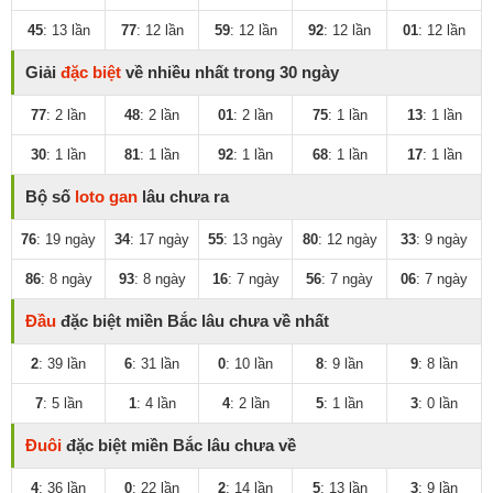
45
: 13 lần
77
: 12 lần
59
: 12 lần
92
: 12 lần
01
: 12 lần
Giải
đặc biệt
về nhiều nhất trong 30 ngày
77
: 2 lần
48
: 2 lần
01
: 2 lần
75
: 1 lần
13
: 1 lần
30
: 1 lần
81
: 1 lần
92
: 1 lần
68
: 1 lần
17
: 1 lần
Bộ số
loto gan
lâu chưa ra
76
: 19 ngày
34
: 17 ngày
55
: 13 ngày
80
: 12 ngày
33
: 9 ngày
86
: 8 ngày
93
: 8 ngày
16
: 7 ngày
56
: 7 ngày
06
: 7 ngày
Đầu
đặc biệt miền Bắc lâu chưa về nhất
2
: 39 lần
6
: 31 lần
0
: 10 lần
8
: 9 lần
9
: 8 lần
7
: 5 lần
1
: 4 lần
4
: 2 lần
5
: 1 lần
3
: 0 lần
Đuôi
đặc biệt miền Bắc lâu chưa về
4
: 36 lần
0
: 22 lần
2
: 14 lần
5
: 13 lần
3
: 9 lần