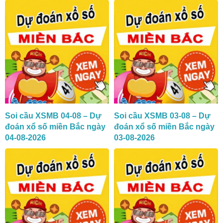
Soi cầu XSMB 04-08 – Dự
Soi cầu XSMB 03-08 – Dự
đoán xổ số miền Bắc ngày
đoán xổ số miền Bắc ngày
04-08-2026
03-08-2026