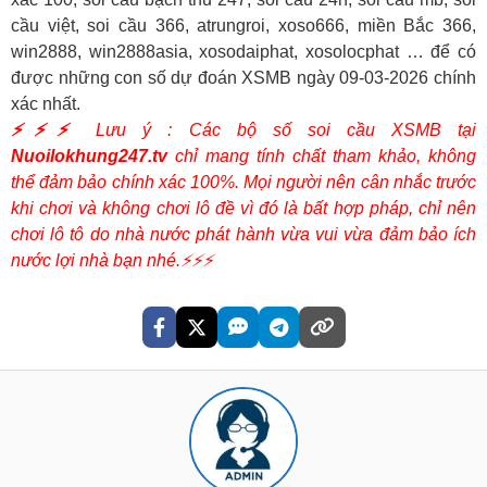
cầu việt, soi cầu 366, atrungroi, xoso666, miền Bắc 366,
win2888, win2888asia, xosodaiphat, xosolocphat … để có
được những con số dự đoán XSMB ngày 09-03-2026 chính
xác nhất.
⚡⚡⚡
Lưu ý :
Các bộ số soi cầu XSMB tại
Nuoilokhung247.tv
chỉ mang tính chất tham khảo, không
thể đảm bảo chính xác 100%. Mọi người nên cân nhắc trước
khi chơi và không chơi lô đề vì đó là bất hợp pháp, chỉ nên
chơi lô tô do nhà nước phát hành vừa vui vừa đảm bảo ích
nước lợi nhà bạn nhé.
⚡⚡⚡