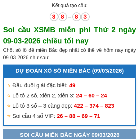
Kết quả tạo cầu:
3
8
8
3
–
Soi cầu XSMB miễn phí Thứ 2 ngày
09-03-2026
chiều tối nay
Chốt số lô đề miền Bắc đẹp nhất có thể về hôm nay ngày
09-03-2026 như sau:
DỰ ĐOÁN XỔ SỐ MIỀN BẮC (09/03/2026)
Đầu đuôi giải đặc biệt:
49
Lô tô 2 số, xiên 2, xiên 3:
24 – 60 – 24
Lô tô 3 số – 3 càng đẹp:
422 – 374 – 823
Soi cầu 4 số VIP:
26 – 88 – 69 – 71
SOI CẦU MIỀN BẮC NGÀY 09/03/2026