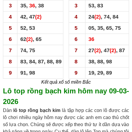
3
35,
36
, 38
3
53, 83
4
42, 47
(2)
4
24
(2)
, 74, 84
5
52, 53
5
05, 35, 65, 75
6
62
(2)
, 65
6
36
7
74, 75
7
27
(2)
, 47
(2)
, 87
8
83, 84, 87, 88, 89
8
38, 88, 98
9
91, 98
9
19, 29, 89
Kết quả xổ số miền Bắc
Lô top rồng bạch kim hôm nay 09-03-
2026
Dàn
lô top rồng bạch kim
là tập hợp các con lô được các
lô chơi nhiều ngày hôm nay được các anh em cao thủ chốt
số lựa chọn. Chúng sẽ được xếp theo thứ tự ít dần dựa vào
khả năng về trong ngày. Cụ thể, dàn lô lên Top mà chúng tôi