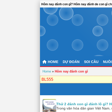
Hôm nay đánh con gì? Hôm nay đánh de con gì ch
HOME
DỰ ĐOÁN
SOI CẦU
NUÔI
Home
»
Hôm nay đánh con gì
BL555
Thứ 2 đánh con gì đánh lô gì? 
Trong văn hóa dân gian Việt Nam, 