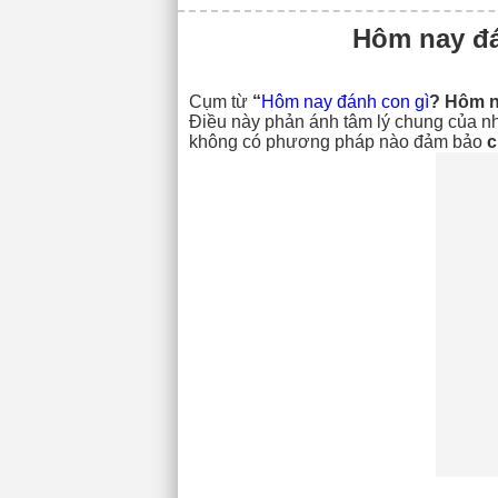
Hôm nay đá
Cụm từ
“
Hôm nay đánh con gì
? Hôm n
Điều này phản ánh tâm lý chung của nh
không có phương pháp nào đảm bảo
c