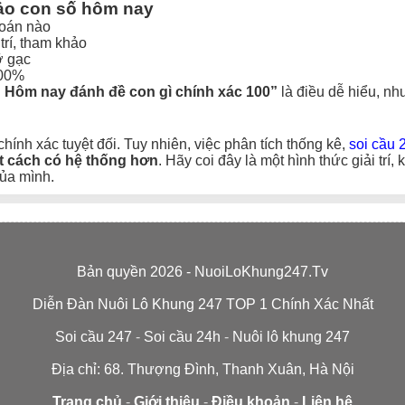
hảo con số hôm nay
đoán nào
trí, tham khảo
ỡ gạc
100%
 Hôm nay đánh đề con gì chính xác 100”
là điều dễ hiểu, nh
ính xác tuyệt đối. Tuy nhiên, việc phân tích thống kê,
soi cầu 
t cách có hệ thống hơn
. Hãy coi đây là một hình thức giải trí
của mình.
Bản quyền 2026 - NuoiLoKhung247.Tv
Diễn Đàn Nuôi Lô Khung 247 TOP 1 Chính Xác Nhất
Soi cầu 247
-
Soi cầu 24h
-
Nuôi lô khung 247
Địa chỉ: 68. Thượng Đình, Thanh Xuân, Hà Nội
Trang chủ
-
Giới thiệu
-
Điều khoản
-
Liên hệ