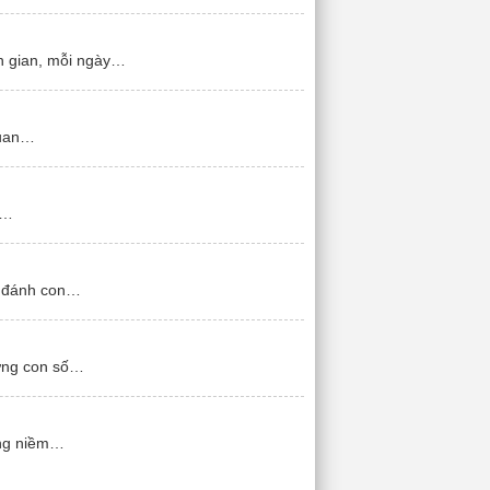
ân gian, mỗi ngày…
quan…
c…
áu đánh con…
hững con số…
ong niềm…