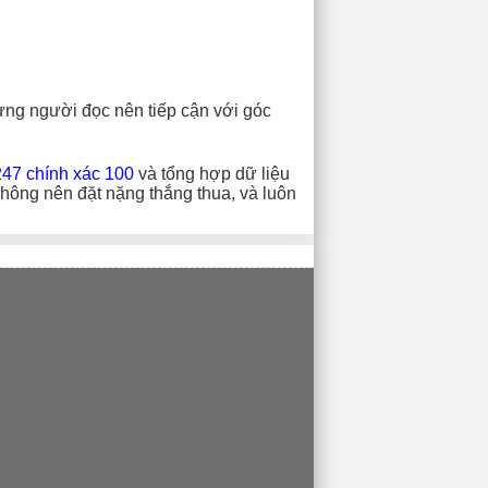
ưng người đọc nên tiếp cận với góc
247 chính xác 100
và tổng hợp dữ liệu
, không nên đặt nặng thắng thua, và luôn