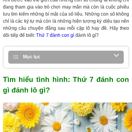
đang tham gia vào trò chơi may mắn mà còn là cuộc phiêu
lưu tìm kiếm những bí mật của số liệu. Những con số không
chỉ là các ký tự mà còn là những hiện tượng kỳ diệu tạo nên
những câu chuyện đằng sau mỗi cặp lô hay đề. Hãy theo
dõi tiếp để biết:
Thứ 7 đánh con gì
đánh lô gì?
Mục lục
Tìm hiểu tình hình: Thứ 7 đánh con
gì đánh lô gì?