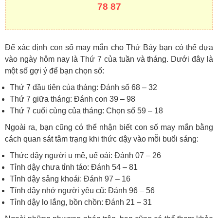
78 87
Để xác định con số may mắn cho Thứ Bảy bạn có thể dựa
vào ngày hôm nay là Thứ 7 của tuần và tháng. Dưới đây là
một số gợi ý để bạn chọn số:
Thứ 7 đầu tiên của tháng: Đánh số 68 – 32
Thứ 7 giữa tháng: Đánh con 39 – 98
Thứ 7 cuối cùng của tháng: Chọn số 59 – 18
Ngoài ra, bạn cũng có thể nhận biết con số may mắn bằng
cách quan sát tâm trạng khi thức dậy vào mỗi buổi sáng:
Thức dậy người u mê, uể oải: Đánh 07 – 26
Tỉnh dậy chưa tỉnh táo: Đánh 54 – 81
Tỉnh dậy sảng khoái: Đánh 97 – 16
Tỉnh dậy nhớ người yêu cũ: Đánh 96 – 56
Tỉnh dậy lo lắng, bồn chồn: Đánh 21 – 31