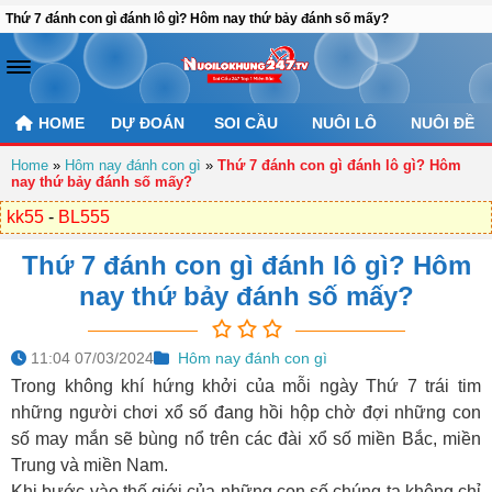
Thứ 7 đánh con gì đánh lô gì? Hôm nay thứ bảy đánh số mấy?
HOME
DỰ ĐOÁN
SOI CẦU
NUÔI LÔ
NUÔI ĐỀ
Home
»
Hôm nay đánh con gì
»
Thứ 7 đánh con gì đánh lô gì? Hôm
nay thứ bảy đánh số mấy?
kk55
-
BL555
Thứ 7 đánh con gì đánh lô gì? Hôm
nay thứ bảy đánh số mấy?
11:04 07/03/2024
Hôm nay đánh con gì
Trong không khí hứng khởi của mỗi ngày Thứ 7 trái tim
những người chơi xổ số đang hồi hộp chờ đợi những con
số may mắn sẽ bùng nổ trên các đài xổ số miền Bắc, miền
Trung và miền Nam.
Khi bước vào thế giới của những con số chúng ta không chỉ