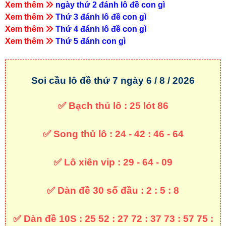
Xem thêm
ngày thứ 2 đánh lô đề con gì
Xem thêm
Thứ 3 đánh lô đề con gì
Xem thêm
Thứ 4 đánh lô đề con gì
Xem thêm
Thứ 5 đánh con gì
Soi cầu lô đề thứ 7 ngày 6 / 8 / 2026
✅ Bạch thủ lô : 25 lót 86
✅ Song thủ lô : 24 - 42 : 46 - 64
✅ Lô xiên vip : 29 - 64 - 09
✅ Dàn đề 30 số đầu : 2 : 5 : 8
✅ Dàn đề 10S : 25 52 : 27 72 : 37 73 : 57 75 :