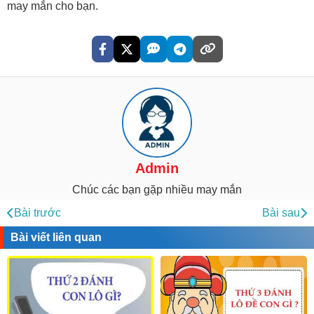
may mắn cho bạn.
Admin
Chúc các bạn gặp nhiều may mắn
Bài trước
Bài sau
Bài viết liên quan