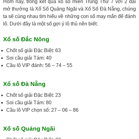
Hôm nay, trong kết quả xổ số miền Trung Thứ 7 với 2 đài
mở thưởng là Xổ Số Quảng Ngãi và Xổ Số Đà Nẵng, chúng
ta sẽ cùng nhau tìm hiểu về những con số may mắn để đánh
lô. Dưới đây là một số gợi ý lô thủ nên biết:
Xổ số Đắc Nông
Chốt số giải Đặc Biệt: 63
Soi cầu giải Tám: 40
Cầu lô VIP đánh: 56 – 74 – 55
Xổ số Đà Nẵng
Chốt số giải Đặc Biệt: 23
Soi cầu giải Tám: 80
Cầu lô VIP chọn số: 27 – 06 – 86
Xổ số Quảng Ngãi